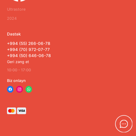
Portativ elektronika
Ultrastore
2024
Server avadanlığı
Təhlükəsizlik sistemləri
Dəstək
+994 (55) 266-06-78
Avtomobil elektronikası
+994 (70) 972-07-77
+994 (50) 646-06-78
Hamısını göstər
Geri zəng et
10:00 - 17:00
Biz onlayn