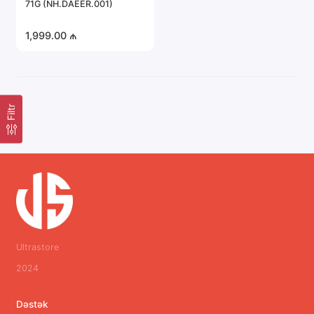
71G (NH.DAEER.001)
1,999.00 ₼
Filtr
Ultrastore
2024
Dəstək