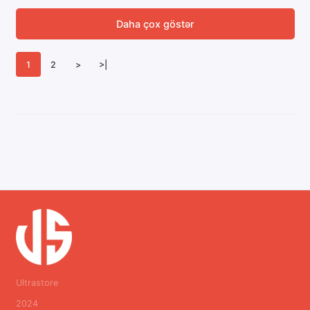
Daha çox göstər
1
2
>
>|
Ultrastore
2024