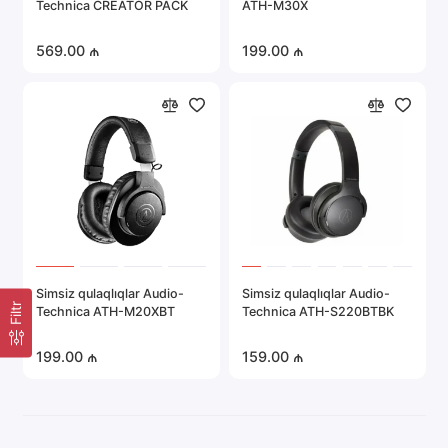
Technica CREATOR PACK
ATH-M30X
Portativ elektronika
569.00 ₼
199.00 ₼
Server avadanlığı
Təhlükəsizlik sistemləri
Avtomobil elektronikası
Hamısını göstər
Simsiz qulaqlıqlar Audio-
Simsiz qulaqlıqlar Audio-
Filtr
Technica ATH-M20XBT
Technica ATH-S220BTBK
199.00 ₼
159.00 ₼