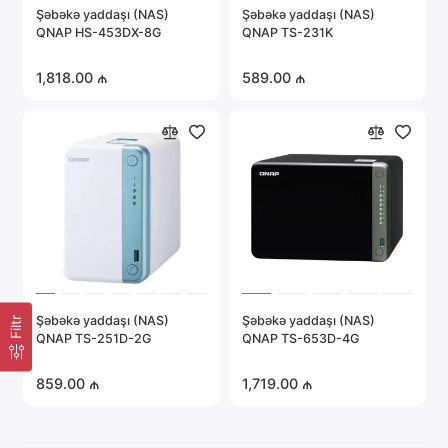
Şəbəkə yaddaşı (NAS)
Şəbəkə yaddaşı (NAS)
Portativ elektronika
QNAP HS-453DX-8G
QNAP TS-231K
Server avadanlığı
1,818.00 ₼
589.00 ₼
Təhlükəsizlik sistemləri
Avtomobil elektronikası
Hamısını göstər
Şəbəkə yaddaşı (NAS)
Şəbəkə yaddaşı (NAS)
Filtr
QNAP TS-251D-2G
QNAP TS-653D-4G
859.00 ₼
1,719.00 ₼