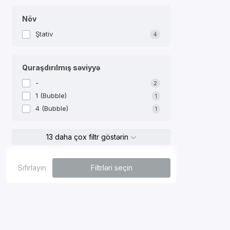
Növ
Ştativ
4
Quraşdırılmış səviyyə
-
2
1 (Bubble)
1
4 (Bubble)
1
13 daha çox filtr göstərin
Sıfırlayın
Filtrləri seçin