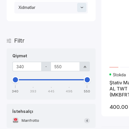
Xidmətlər
Filtr
Qiymət
-
₼
Stokda
Ştativ 
AL TWT 
340
393
445
498
550
(MKBFR
400.00
İstehsalçı
Manfrotto
4