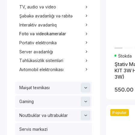
TV, audio və video
Şəbəkə avadanlığı və rabitə
Interaktiv avadanlıq
Foto və videokameralar
Portativ elektronika
Server avadanlığı
Stokda
Təhlükəsizlik sistemləri
Ştativ M
Avtomobil elektronikası
KIT 3W
3W)
Məişət texnikası
550.00
Gaming
Popular
Noutbuklar və ultrabuklar
Servis mərkəzi