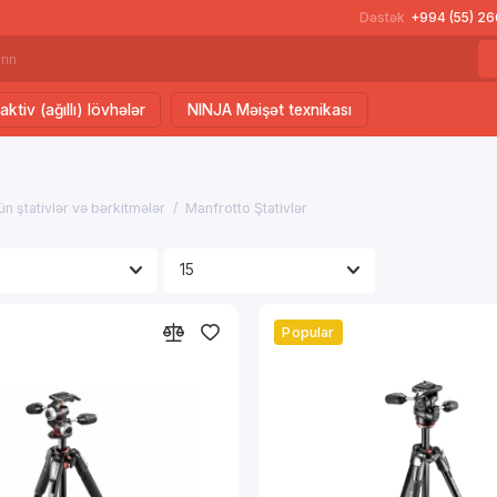
Dəstək
+994 (55) 2
aktiv (ağıllı) lövhələr
NINJA Məişət texnikası
n ştativlər və bərkitmələr
Manfrotto Ştativlər
Popular