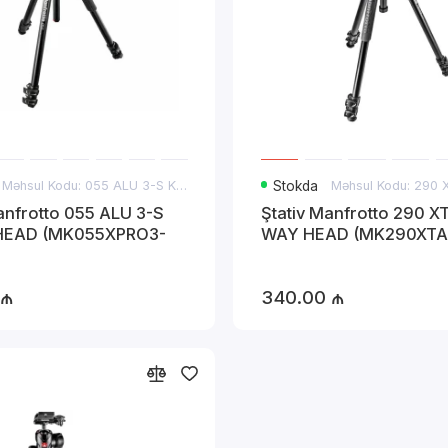
Məhsul Kodu: 055 ALU 3-S KIT 3W HEAD
Stokda
anfrotto 055 ALU 3-S
Ştativ Manfrotto 290 X
 HEAD (MK055XPRO3-
WAY HEAD (MK290XTA
 ₼
340.00 ₼