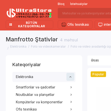
Bloq
İstehsalçılar
BÜTÜN
Ofis texnikası
inter
KATEQORIYALAR
Manfrotto Ştativlər
4 məhsul
Elektronika
Foto və videokameralar
Foto və video avadanlığı üçü
Kateqoriyalar
Popular
Elektronika
Smartfonlar və qadcetlər
Noutbuklar və planşetlər
Kompüterlər və komponentlər
Ofis texnikası