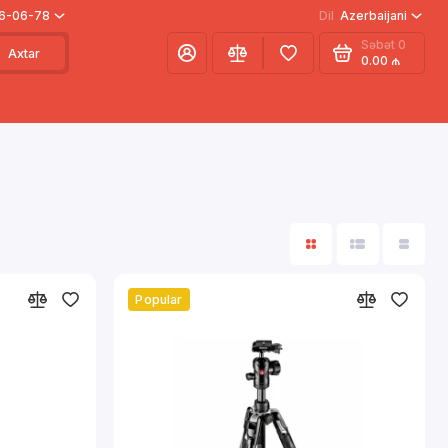
66-06-78
Dil
Azerbaijani
Səbət
0
Axtar
0.00 ₼
Popular