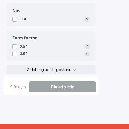
Növ
HDD
3
Form factor
2.5"
1
3.5"
2
7 daha çox filtr göstərin
Sıfırlayın
Filtrləri seçin