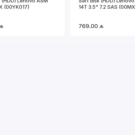
sk (HDD) Lenovo ASM
Sərt disk (HDD) Lenov
0K (00YK017)
14T 3.5" 7.2 SAS (00MX
 ₼
769.00 ₼