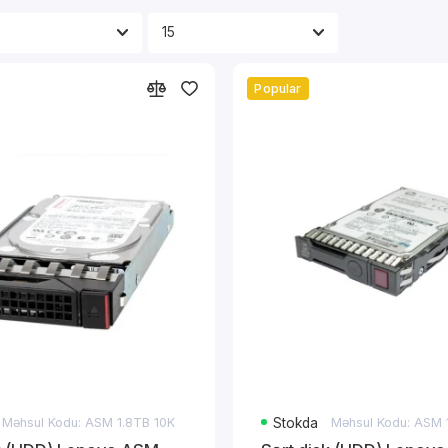
Popular
Məhsul Kodu: ASM 1.8TB 10K
Stokda