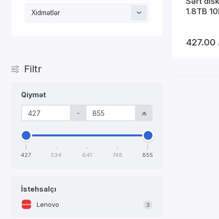
Sərt di
1.8TB 1
Xidmətlər
427.00
Filtr
Qiymət
-
₼
427
534
641
748
855
İstehsalçı
Lenovo
3