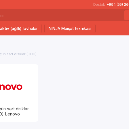
Dəstək
+994 (55) 2
aktiv (ağıllı) lövhələr
NINJA Məişət texnikası
çün sərt disklər (HDD)
ün sərt disklər
D) Lenovo