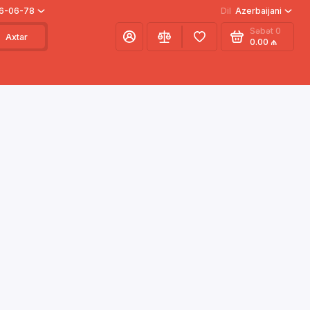
66-06-78
Dil
Azerbaijani
Səbət
0
Axtar
0.00 ₼