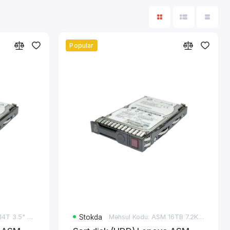
Popular
Məhsul Kodu: ASM 14T 3.5" 7.2 SAS
Stokda
Məhsul Kodu: ASM 16TB 7.2K 12GB NL SAS 3.5"