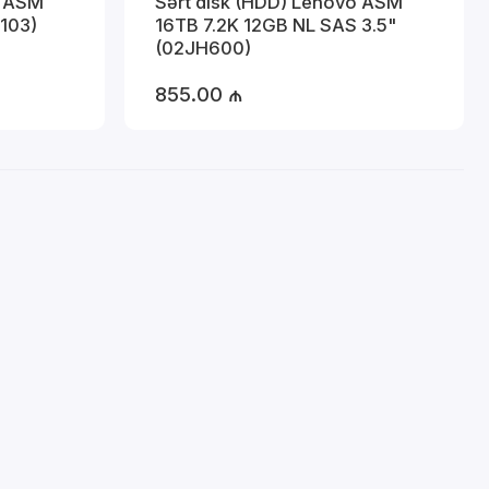
o ASM
Sərt disk (HDD) Lenovo ASM
103)
16TB 7.2K 12GB NL SAS 3.5"
(02JH600)
855.00 ₼