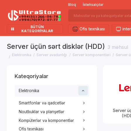
Bloq
İstehsalçılar
BÜTÜN
Ofis texnikası
inter
KATEQORIYALAR
Server üçün sərt disklər (HDD)
3 məhsul
Elektronika
Server avadanlığı
Server komponentləri
Server ü
Kateqoriyalar
Elektronika
Smartfonlar və qadcetlər
Server üç
Noutbuklar və planşetlər
(HD
Kompüterlər və komponentlər
Ofis texnikası