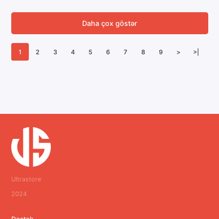
Daha çox göstər
1
2
3
4
5
6
7
8
9
>
>|
Ultrastore
2024
Dəstək