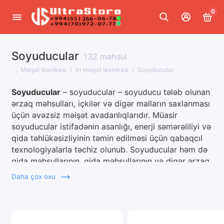
0
Soyuducular
İri məişət texnikası
132 məhsul
Məişət texnikası
İri məişət texnikası
Soyuducular
Quraşdırılan texnika
Soyuducular
– soyuducular – soyuducu tələb olunan
İqlim texnikası
ərzaq məhsulları, içkilər və digər malların saxlanması
üçün əvəzsiz məişət avadanlıqlarıdır. Müasir
Kiçik mətbəx texnikası
soyuducular istifadənin asanlığı, enerji səmərəliliyi və
qida təhlükəsizliyinin təmin edilməsi üçün qabaqcıl
Ev üçün kiçik məişət texnikası
texnologiyalarla təchiz olunub. Soyuducular həm də
qida məhsullarının, qida məhsullarının və digər ərzaq
Gözəllik və sağlamlıq üçün texnika
məhsullarının saxlanması üçün istifadəni asanlaşdırır.
Daha çox oxu
NINJA Məişət texnikası
Əsas növ soyuducular
Hamısını göstər
1. Tək otaqlı soyuducular