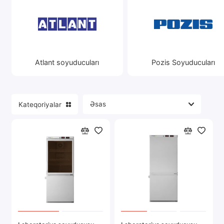
Bir ədəd komparator soyuducu, çox vaxt
dondurucu komparmentsiz.
Kiçik yerlər, ofislər və ya otellər üçün uyğundur.
Nümunələr:
ATLANT MX 2822-80:
Atlant soyuducuları
Pozis Soyuducuları
Kompakt, ekonom, anbar üçün üst
rəfi olan.
Indesit TT 85:
Minimal istifadə üçün əlverişli variant.
Kateqoriyalar
2. İki otaqlı soyuducular
Soyuducu və dondurucu kompartiyalar üçün
ayrı-ayrı otaqlarla ən populyar növ.
Nümunələr:
LG GA-B509CAAE:
Ümumi No Frost sistemi,
DoorCooling+ funksiyası.
Samsung RB34T600FSA:
Enerji səmərəliliyi sinfi A++, gücü