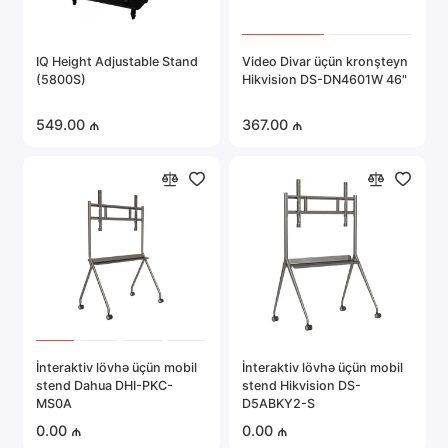
IQ Height Adjustable Stand
Video Divar üçün kronşteyn
(5800S)
Hikvision DS-DN4601W 46"
549.00 ₼
367.00 ₼
İnteraktiv lövhə üçün mobil
İnteraktiv lövhə üçün mobil
stend Dahua DHI-PKC-
stend Hikvision DS-
MS0A
D5ABKY2-S
0.00 ₼
0.00 ₼