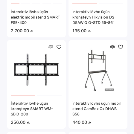
Portativ elektronika
İnteraktiv lövhə üçün
İnteraktiv lövhə üçün
elektrik mobil stend SMART
kronşteyn Hikvision DS-
Server avadanlığı
FSE-400
D5AW Q O-STD 55-86″
2,700.00 ₼
135.00 ₼
Təhlükəsizlik sistemləri
Avtomobil elektronikası
Hamısını göstər
İnteraktiv lövhə üçün
İnteraktiv lövhə üçün mobil
kronşteyn SMART WM-
stend CamBox Cx DHWB
SBID-200
S58
256.00 ₼
440.00 ₼