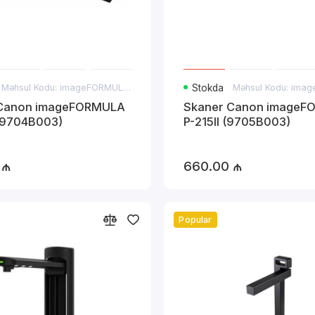
Məhsul Kodu: imageFORMULA P-208II
Stokda
 Canon imageFORMULA
Skaner Canon imageF
 (9704B003)
P-215II (9705B003)
 ₼
660.00 ₼
Popular