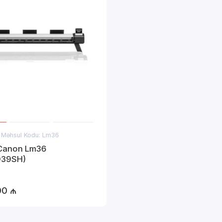
Məhsul Kodu: Lm36
Canon Lm36
939SH)
00 ₼