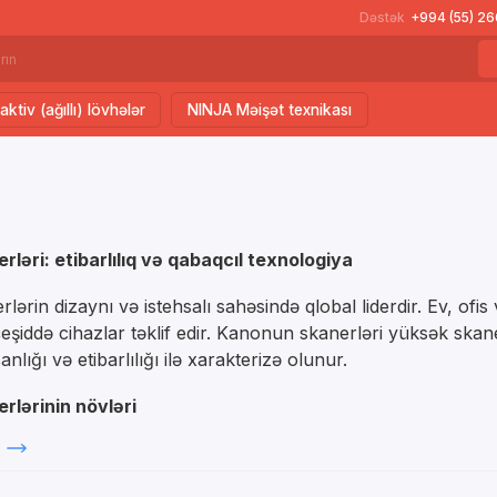
Dəstək
+994 (55) 2
aktiv (ağıllı) lövhələr
NINJA Məişət texnikası
ləri: etibarlılıq və qabaqcıl texnologiya
ərin dizaynı və istehsalı sahəsində qlobal liderdir. Ev, ofis
eşiddə cihazlar təklif edir. Kanonun skanerləri yüksək skan
anlığı və etibarlılığı ilə xarakterizə olunur.
rlərinin növləri
aqlı skanerlər:
killəri, sənədləri və kitabları rəqəmsallaşdırmaq üçün idealdı