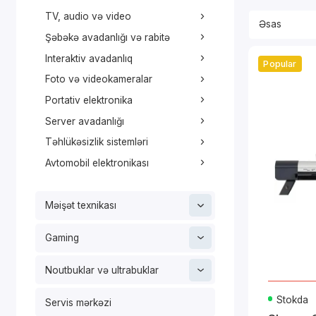
N
TV, audio və video
Broach
Şəbəkə avadanlığı və rabitə
Y
Of
Interaktiv avadanlıq
Popular
N
Foto və videokameralar
Mobil 
Portativ elektronika
O
Server avadanlığı
N
Peşəka
Təhlükəsizlik sistemləri
B
Avtomobil elektronikası
D
Canon skane
Məişət texnikası
Yüksək
Gaming
Ca
ça
Noutbuklar və ultrabuklar
İnnova
Şə
Stokda
Servis mərkəzi
kö