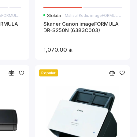
Məhsul Kodu: imageFORMULA DR-M160II
Stokda
Məhsul Kodu: imageFORMULA DR-S250N
ORMULA
Skaner Canon imageFORMULA
DR-S250N (6383C003)
məsi üçün
1,070.00 ₼
əri tez bir
Popular
ün idealdır.
irir. Ailə şəkillərini
qrafiklə
lə malikdir.