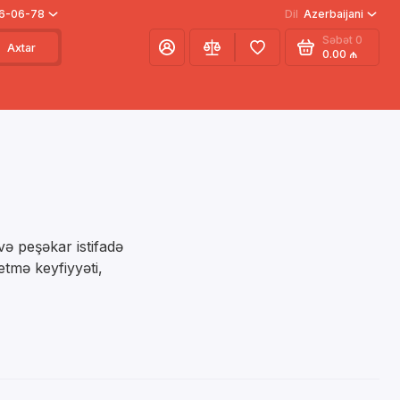
66-06-78
Dil
Azerbaijani
Səbət
0
Axtar
0.00 ₼
 və peşəkar istifadə
etmə keyfiyyəti,
r.