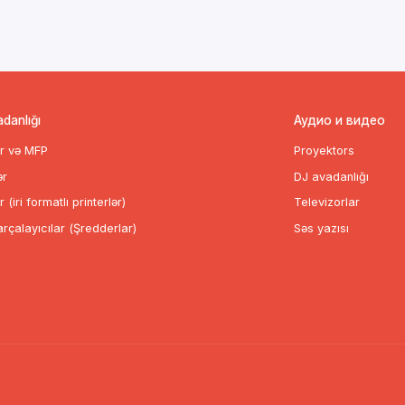
adanlığı
Аудио и видео
ər və MFP
Proyektors
ər
DJ avadanlığı
r (iri formatlı printerlər)
Televizorlar
rçalayıcılar (Şredderlar)
Səs yazısı