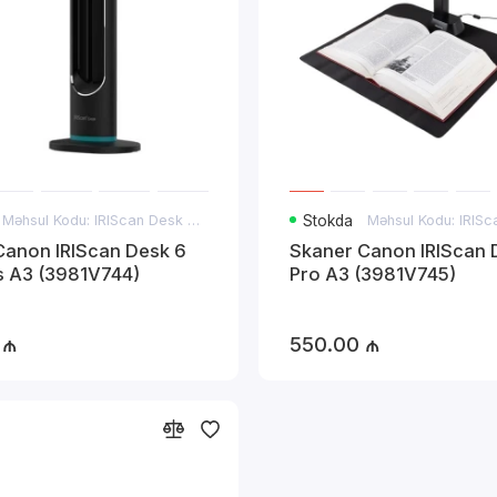
Məhsul Kodu: IRIScan Desk 6 Business A3
Stokda
Canon IRIScan Desk 6
Skaner Canon IRIScan 
s A3 (3981V744)
Pro A3 (3981V745)
 ₼
550.00 ₼