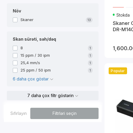
Bu
Növ
Canon skaner
Stokda
Skaner
13
Skaner
Ev üçü
DR-M140
Ca
Skan sürəti, səh/dəq
u
Ofis ü
1,600.0
8
1
i
15 ppm / 30 ipm
1
z
25,4 mm/s
1
Peşəka
25 ppm / 50 ipm
1
Popular
Yü
6 daha çox göstər
Yekun
7 daha çox filtr göstərin
Canon skanerl
skan etməyin
işləməyinizd
Sıfırlayın
Filtrləri seçin