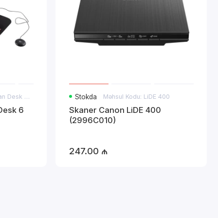
Məhsul Kodu: IRIScan Desk 6 Pro A3
Stokda
Məhsul Kodu: LiDE 400
Desk 6
Skaner Canon LiDE 400
(2996C010)
247.00 ₼