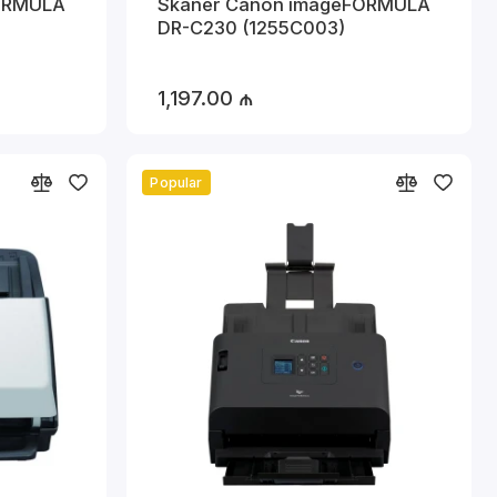
ORMULA
Skaner Canon imageFORMULA
DR-C230 (1255C003)
dəstək.
1,197.00 ₼
gəlir.
Popular
sı.