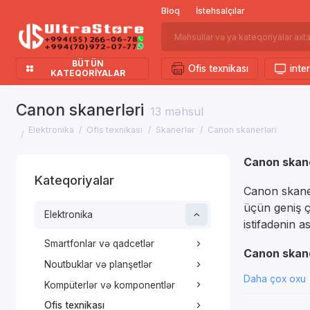
Bloq
İstehsalçılar
BÜTÜN
Ofis texnikası
inter
KATEQORIYALAR
Canon skanerləri
13 məhsul
Elektronika
Ofis texnikası
Skanerlər
Canon skanerləri
Canon skaner
Kateqoriyalar
Canon skanerl
üçün geniş ç
Elektronika
istifadənin as
Smartfonlar və qadcetlər
Canon skane
Noutbuklar və planşetlər
Daha çox oxu
Düzbuc
Kompüterlər və komponentlər
Şə
Ofis texnikası