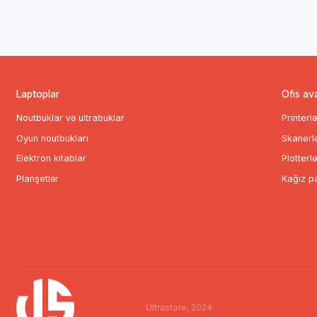
Laptoplar
Ofis av
Noutbuklar və ultrabuklar
Printerl
Oyun noutbukları
Skanerl
Elektron kitablar
Plotterlə
Planşetlər
Kağız pa
Ultrastore, 2024