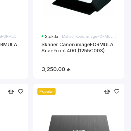
Məhsul Kodu: imageFORMULA P-215II
Stokda
Məhsul Kodu: imageFORMULA ScanFront 400
ORMULA
Skaner Canon imageFORMULA
ScanFront 400 (1255C003)
3,250.00 ₼
Popular