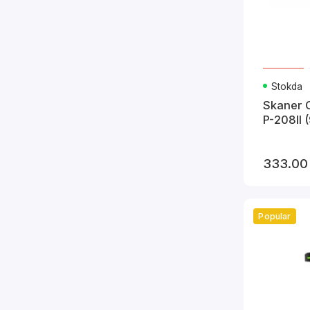
Stokda
Skaner
P-208II
333.00
Popular