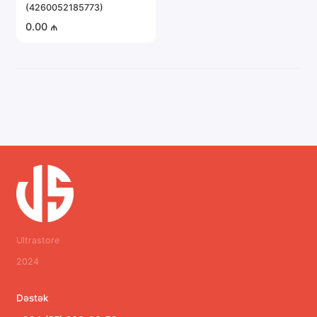
(4260052185773)
0.00 ₼
Ultrastore
2024
Dəstək