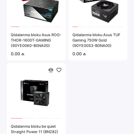
Qidalanma bloku Asus ROG-
Qidalanma bloku Asus TUF
THOR-1600T-GAMING
Gaming 750W Gold
(90YE00K0-B0NA00)
(90YE00S3-B0NA00)
0.00 ₼
0.00 ₼
Qidalanma bloku be quiet
Straight Power 11 (BN282)