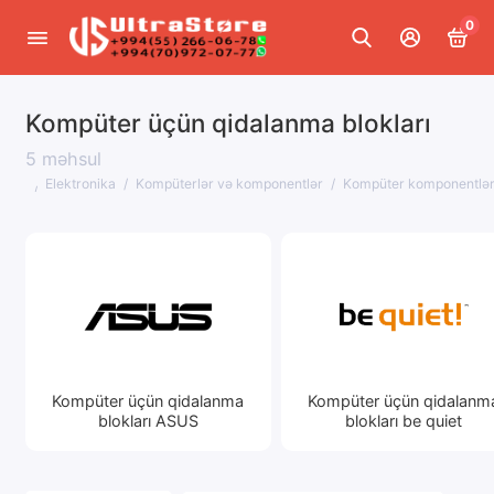
0
Kompüter üçün qidalanma blokları
Smartfonlar və qadcetlər
5 məhsul
Noutbuklar və planşetlər
Elektronika
Kompüterlər və komponentlər
Kompüter komponentlər
Kompüterlər və komponentlər
Ofis texnikası
TV, audio və video
Şəbəkə avadanlığı və rabitə
Kompüter üçün qidalanma
Kompüter üçün qidalanm
Interaktiv avadanlıq
blokları ASUS
blokları be quiet
Foto və videokameralar