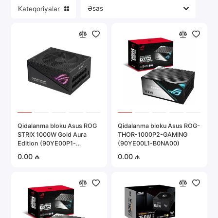
Kateqoriyalar
Portativ elektronika
Server avadanlığı
Təhlükəsizlik sistemləri
Avtomobil elektronikası
Hamısını göstər
Qidalanma bloku Asus ROG
Qidalanma bloku Asus ROG-
STRIX 1000W Gold Aura
THOR-1000P2-GAMING
Edition (90YE00P1-
(90YE00L1-B0NA00)
B0NA00)
0.00 ₼
0.00 ₼