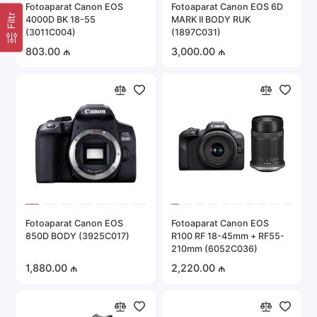
Fotoaparat Canon EOS
Fotoaparat Canon EOS 6D
Filtr
4000D BK 18-55
MARK II BODY RUK
(3011C004)
(1897C031)
803.00 ₼
3,000.00 ₼
Fotoaparat Canon EOS
Fotoaparat Canon EOS
850D BODY (3925C017)
R100 RF 18-45mm + RF55-
210mm (6052C036)
1,880.00 ₼
2,220.00 ₼