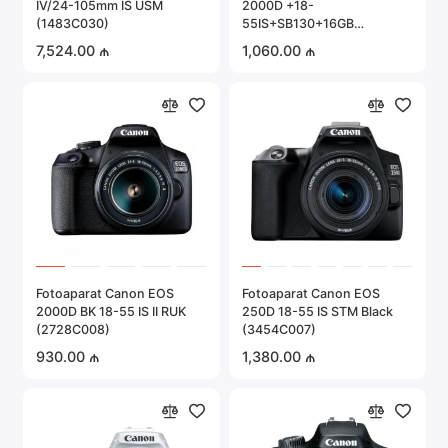
IV/24-105mm IS USM
2000D +18-
Portativ elektronika
(1483C030)
55IS+SB130+16GB
(2728C015)
7,524.00 ₼
1,060.00 ₼
Server avadanlığı
Təhlükəsizlik sistemləri
Avtomobil elektronikası
Hamısını göstər
Fotoaparat Canon EOS
Fotoaparat Canon EOS
2000D BK 18-55 IS II RUK
250D 18-55 IS STM Black
(2728C008)
(3454C007)
930.00 ₼
1,380.00 ₼