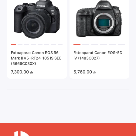
Fotoaparat Canon EOS R6
Fotoaparat Canon EOS-5D
Mark II V5+RF24-105 IS SEE
IV (1483C027)
(5666C030X)
7,300.00 ₼
5,760.00 ₼