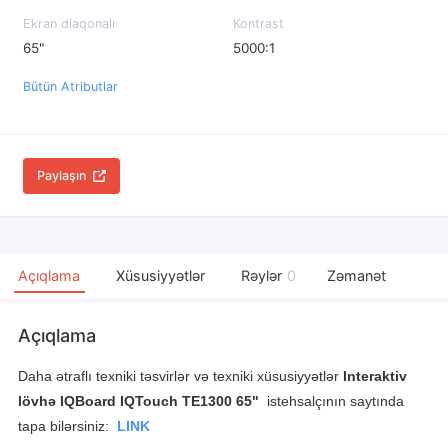
Ekran diaqonalı
Kontrast
65"
5000:1
Bütün Atributlar
Paylaşın
Açıqlama
Xüsusiyyətlər
Rəylər
0
Zəmanət
Açıqlama
Daha ətraflı texniki təsvirlər və texniki xüsusiyyətlər
Interaktiv
lövhə IQBoard IQTouch TE1300 65"
istehsalçının saytında
tapa bilərsiniz:
LINK