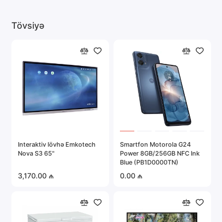
Tövsiyə
Interaktiv lövhə Emkotech
Smartfon Motorola G24
Nova S3 65"
Power 8GB/256GB NFC Ink
Blue (PB1D0000TN)
3,170.00 ₼
0.00 ₼