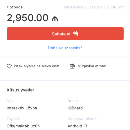
Stokda
Məhsul Kodu: IQTouch TE1300 65"
2,950.00 ₼
Səbətə at
Daha ucuz tapıldı?
İstək siyahısına əlavə edin
Müqayisə etmək
Xüsusiyyətlər
Növ
Brend
Interaktiv Lövhə
IQBoard
Təyinat
Əməliyyat sistemi
Ofis/məktəb üçün
Android 13