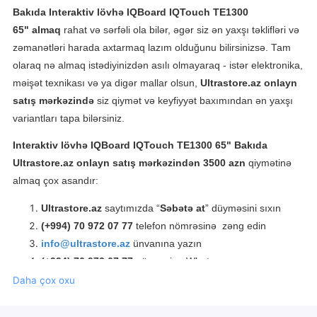
Bakıda
Interaktiv lövhə IQBoard IQTouch TE1300
65"
almaq
rahat və sərfəli ola bilər, əgər siz ən yaxşı təklifləri və
zəmanətləri harada axtarmaq lazım olduğunu bilirsinizsə. Tam
olaraq nə almaq istədiyinizdən asılı olmayaraq - istər elektronika,
məişət texnikası və ya digər mallar olsun,
Ultrastore.az onlayn
satış mərkəzində
siz qiymət və keyfiyyət baxımından ən yaxşı
variantları tapa bilərsiniz.
Interaktiv lövhə IQBoard IQTouch TE1300 65"
Bakıda
Ultrastore.az onlayn satış mərkəzindən 3500 azn
qiymətinə
almaq çox asandır:
Ultrastore.az
saytımızda “
Səbətə at
” düyməsini sıxın
(+994) 70 972 07 77
telefon nömrəsinə zəng edin
info@ultrastore.az
ünvanına yazın
(+994) 70 972 07 77
nömrəsinə Whatsappa yazın
Daha çox oxu
Ultrastore.az
mağazasından
Interaktiv lövhə IQBoard
IQTouch TE1300 65"
almaqla siz rəsmi zəmanətlə orijinal