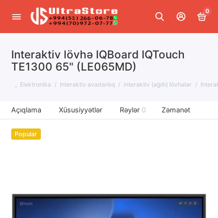
0
Interaktiv lövhə IQBoard IQTouch
TE1300 65" (LE065MD)
Elektronika
Interaktiv avadanlıq
interaktiv (ağıllı) lövhələr
Inter
Açıqlama
Xüsusiyyətlər
Rəylər
0
Zəmanət
Popular