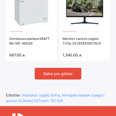
Dondurucu kamera KRAFT
Monitor Lenovo Legion
BD (W)-365QX
Y27q-20 (65EEGAC1EU)
697.00 ₼
1,340.00 ₼
Daha çox göstər
Etiketlər:
Interaktiv (ağıllı) lövhə
,
Интерактивная (смарт)
доска IQ Board IQTouch TE1100