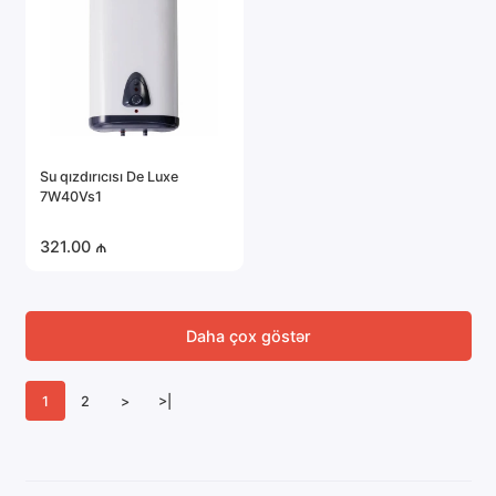
Su qızdırıcısı De Luxe
7W40Vs1
321.00 ₼
Daha çox göstər
1
2
>
>|