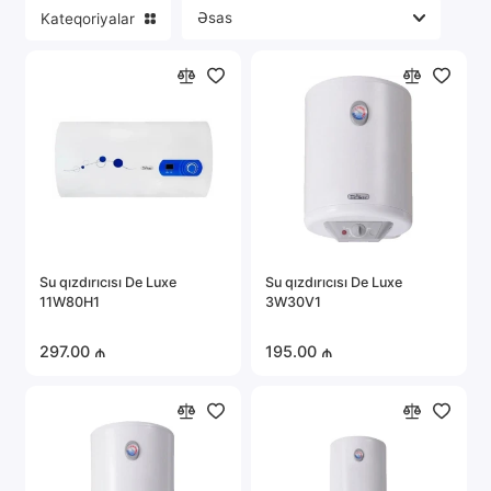
Kateqoriyalar
Su qızdırıcısı De Luxe
Su qızdırıcısı De Luxe
11W80H1
3W30V1
297.00 ₼
195.00 ₼