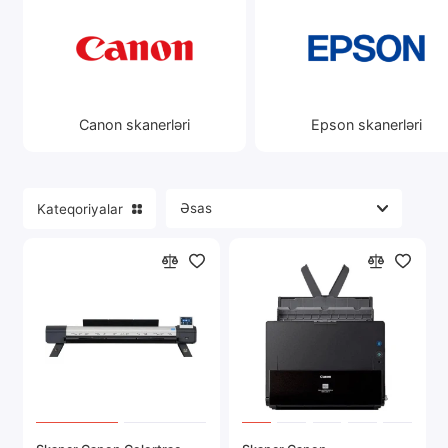
Yüksək detallı klassik tip.
Portativ elektronika
Şəkilləri, sənədləri və incə kitabları
rəqəmsallaşdırmaq üçün münasibdir.
Server avadanlığı
Broaching skanerlər:
Böyük həcmli sənədlərin sürətli işlənməsini
Təhlükəsizlik sistemləri
Canon skanerləri
Epson skanerləri
təmin etmək.
Avtomobil elektronikası
Ofislər və arxivləşdirmə üçün idealdır.
Mobil skanerlər:
Hamısını göstər
On-the-go əməliyyatı üçün kompakt
Kateqoriyalar
qurğular.
Səyahətçilər və uzaq işçilər üçün böyük.
Slayd və film skanerləri:
Foto filmlərin və neqativlərin
rəqəmsallaşdırılması üçün xüsusi modellər.
İnşa edilmiş skanerlər olan MFP-lər:
Çap, köçürmə və skan etmək üçün all-in-
one cihazlar.
Skaner seçərkən əsas parametrlər