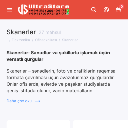
0
Skanerlər
Smartfonlar və qadcetlər
27 məhsul
Elektronika
Ofis texnikası
Skanerlər
Noutbuklar və planşetlər
Skanerlər: Sənədlər və şəkillərlə işləmək üçün
Kompüterlər və komponentlər
versatlı qurğular
Ofis texnikası
Skanerlər – sənədlərin, foto və qrafiklərin rəqəmsal
formata çevrilməsi üçün əvəzolunmaz qurğulardır.
TV, audio və video
Onlar ofislərdə, evlərdə və peşəkar studiyalarda
geniş istifadə olunur, vacib materialların
Şəbəkə avadanlığı və rabitə
rəqəmsallaşdırılmasına və onların işlənməsinin
Daha çox oxu
sadələşdirilməsinə kömək edir.
Interaktiv avadanlıq
Skanerlərin növləri
Foto və videokameralar
Düzbucaqlı skanerlər: