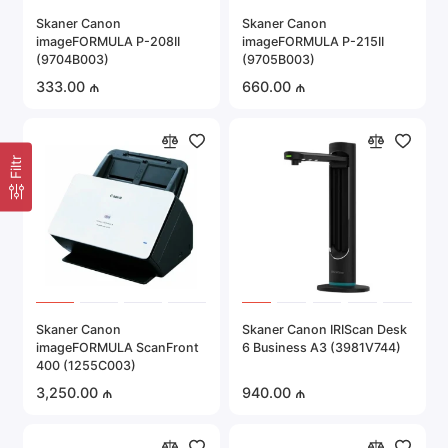
Asan nəzarət və avtomatik funksiyalar
(crop, align, remove background).
Skaner Canon
Skaner Canon
imageFORMULA P-208II
imageFORMULA P-215II
Kompaktlıq:
(9704B003)
(9705B003)
Bir çox modellər kiçik ölçüdədir, ev və ofis
333.00 ₼
660.00 ₼
üçün uyğundur.
Bulud Dəstəyi:
Asan saxlanılması və giriş üçün bulud
xidmətlərinə asan məlumat transferi.
Filtr
Yekun
Skanerlər sənədlər və şəkillərlə işləmək üçün zəruri
vasitədir. İstər professional şəkil redaktəsi,
sənədlərin rəqəmsallaşdırılması, istərsə də ailə
arxivinin qorunması ilə məşğul olsanız da, hər zaman
ehtiyaclarınıza mükəmməl uyğun bir model
Skaner Canon
Skaner Canon IRIScan Desk
imageFORMULA ScanFront
6 Business A3 (3981V744)
tapacaqsınız.
400 (1255C003)
3,250.00 ₼
940.00 ₼