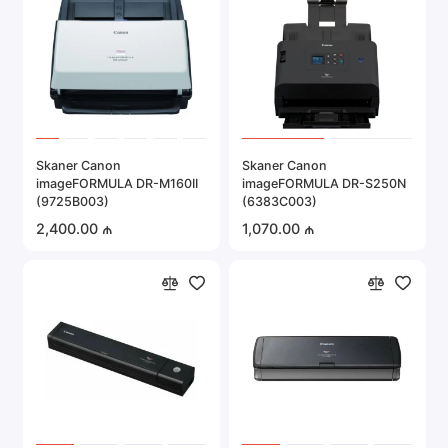
Epson:
Tablet və professional modelləri ilə tanınır.
Canon:
Onlar şəkil və sənədlərin skan edilməsi
keyfiyyəti ilə fərqlənirlər.
Fujitsu:
Broşura ofis skanerlərinin istehsalı üzrə
Skaner Canon
Skaner Canon
rəhbərlər.
imageFORMULA DR-M160II
imageFORMULA DR-S250N
HP:
(9725B003)
(6383C003)
Ev və ofis üçün çox yönlü cihazlar.
2,400.00 ₼
1,070.00 ₼
Plustek:
Slaydlar və filmlər üçün xüsusi modellər.
Müasir skanerlərin üstünlükləri
Dəqiqlik:
Detallaşdırma materialları maksimum
keyfiyyətlə rəqəmsallaşdırmağa imkan
verir.
Istifadə etmə bacarığı: