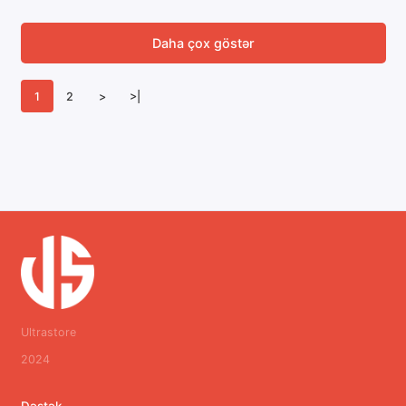
Daha çox göstər
1
2
>
>|
Ultrastore
2024
Dəstək