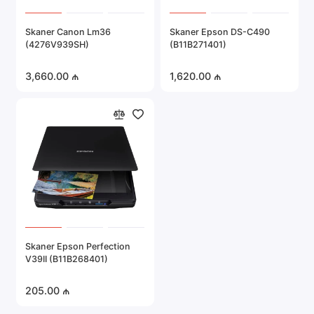
Skaner Canon Lm36
Skaner Epson DS-C490
(4276V939SH)
(B11B271401)
3,660.00 ₼
1,620.00 ₼
Skaner Epson Perfection
V39II (B11B268401)
205.00 ₼