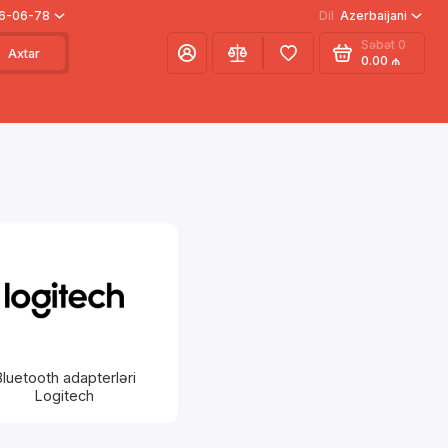
66-06-78
Dil
Azerbaijani
Səbət
0
Axtar
0.00 ₼
luetooth adapterləri
Logitech