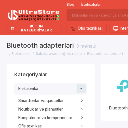
Bloq
İstehsalçılar
BÜTÜN
Ofis texnikası
inter
KATEQORIYALAR
Bluetooth adapterləri
3 məhsul
Elektronika
Şəbəkə avadanlığı və rabitə
Bluetooth adapterləri
Kateqoriyalar
Elektronika
Smartfonlar və qadcetlər
Bluetooth
Noutbuklar və planşetlər
Kompüterlər və komponentlər
Ofis texnikası