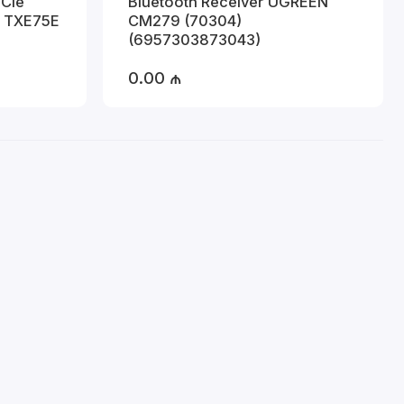
PCIe
Bluetooth Receiver UGREEN
r TXE75E
CM279 (70304)
(6957303873043)
0.00 ₼