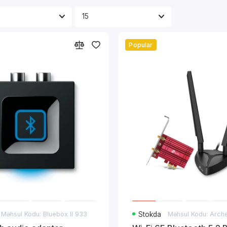
Popular
Məhsul Kodu: Bluebox II 933
Stokda