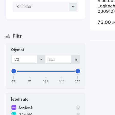
Bluetoot
Logitech
Xidmətlər
000912)
73.00 
Filtr
Qiymət
-
₼
73
111
149
187
225
İstehsalçı
Logitech
1
TP-LİNK
1