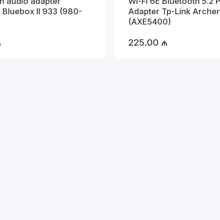
h audio adapter
Wi-Fi 6E Bluetooth 5.2 
 Bluebox II 933 (980-
Adapter Tp-Link Arche
(AXE5400)
₼
225.00 ₼