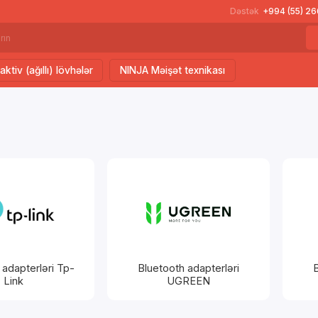
Dəstək
+994 (55) 2
aktiv (ağıllı) lövhələr
NINJA Məişət texnikası
 adapterləri Tp-
Bluetooth adapterləri
B
Link
UGREEN