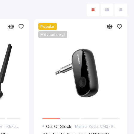
Popular
Mövcud deyil
Məhsul Kodu: Archer TXE75E (AXE5400)
Out Of Stock
Məhsul Kodu: CM279 (70304)