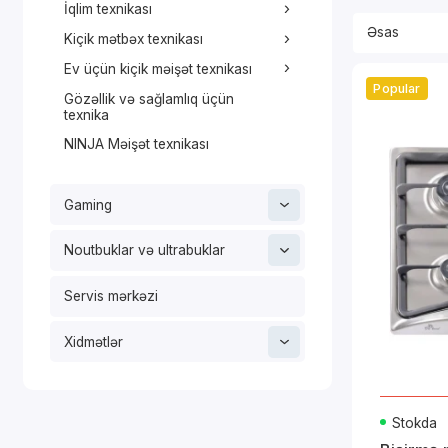
İqlim texnikası
Kiçik mətbəx texnikası
Ev üçün kiçik məişət texnikası
Popular
Gözəllik və sağlamlıq üçün
texnika
NINJA Məişət texnikası
Gaming
Noutbuklar və ultrabuklar
Servis mərkəzi
Xidmətlər
Stokda