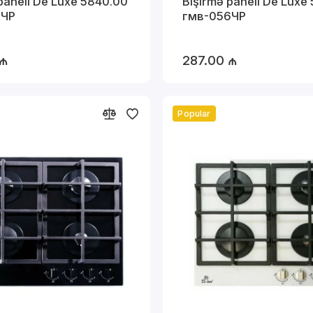
paneli De Luxe 5840.00
Bişirmə paneli De Luxe
2ЧР
гмв-056ЧР
 ₼
287.00 ₼
Popular