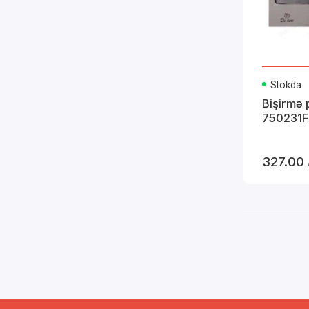
Stokda
Bişirmə 
750231F
327.00