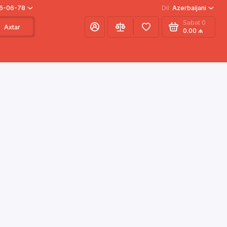
66-06-78
Dil
Azerbaijani
Səbət
0
Axtar
0.00 ₼