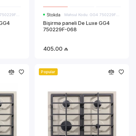
Məhsul Kodu: GG4 750229F-062
Stokda
Məhsul Kodu: GG4 750229F-068
 GG4
Bişirmə paneli De Luxe GG4
750229F-068
405.00 ₼
Popular