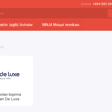
Dəstək
+994 (55) 2
aktiv (ağıllı) lövhələr
NINJA Məişət texnikası
əri
rılan bişirmə
ləri De Luxe