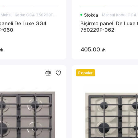
Məhsul Kodu: GG4 750229F-060
Stokda
paneli De Luxe GG4
Bişirmə paneli De Luxe
F-060
750229F-062
 ₼
405.00 ₼
Popular