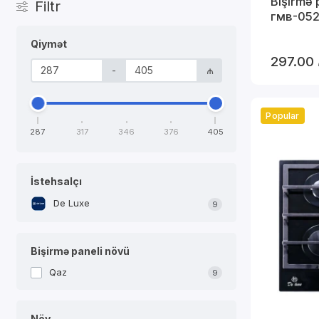
Bişirmə 
Filtr
гмв-05
Qiymət
297.00
-
₼
Popular
287
317
346
376
405
İstehsalçı
De Luxe
9
Bişirmə paneli növü
Qaz
9
Növ