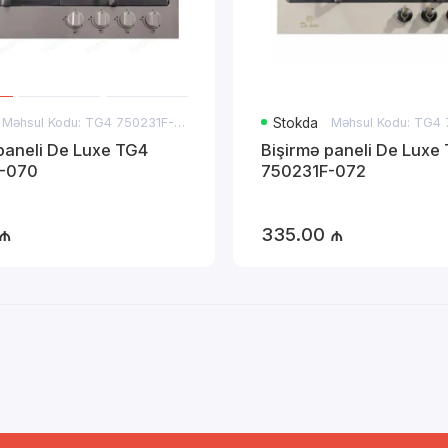
Məhsul Kodu: TG4 750231F-070
Stokda
paneli De Luxe TG4
Bişirmə paneli De Luxe
-070
750231F-072
 ₼
335.00 ₼