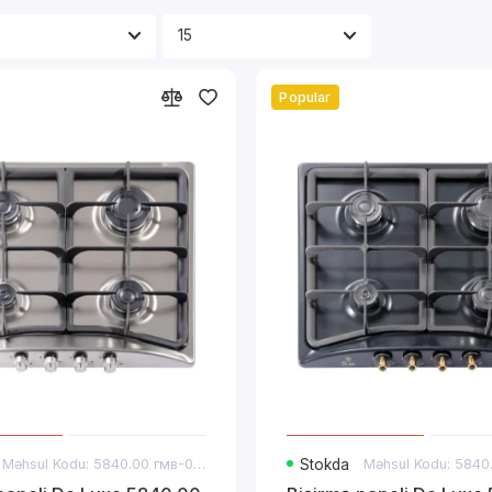
Popular
Məhsul Kodu: 5840.00 гмв-052ЧР
Stokda