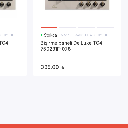
Məhsul Kodu: TG4 750231F-072
Stokda
Məhsul Kodu: TG4 750231F-078
 TG4
Bişirmə paneli De Luxe TG4
750231F-078
335.00 ₼