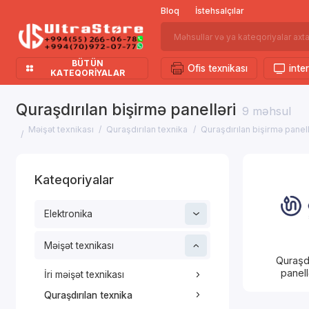
Bloq
İstehsalçılar
BÜTÜN
Ofis texnikası
inter
KATEQORIYALAR
Quraşdırılan bişirmə panelləri
9 məhsul
Məişət texnikası
Quraşdırılan texnika
Quraşdırılan bişirmə panell
Kateqoriyalar
Elektronika
Məişət texnikası
Quraşdı
panel
İri məişət texnikası
Quraşdırılan texnika