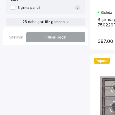
Bişirmə paneli
9
Stokda
Bişirmə 
26 daha çox filtr göstərin
750229
Sıfırlayın
Filtrləri seçin
387.00
Popular