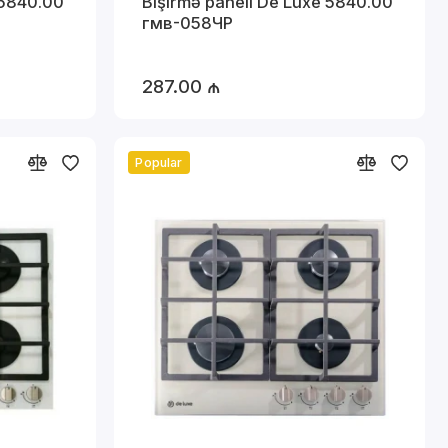
 5840.00
Bişirmə paneli De Luxe 5840.00
гмв-058ЧР
287.00 ₼
Popular