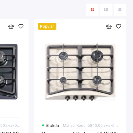
Popular
Məhsul Kodu: 5840.00 гмв-056ЧР
Stokda
Məhsul Kodu: 5840.00 гмв-058ЧР