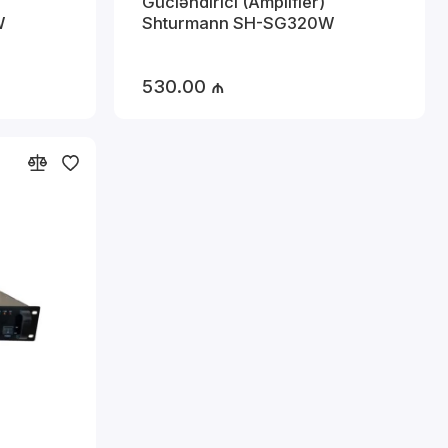
Gücləndirici (Amplifier)
W
Shturmann SH-SG320W
530.00 ₼