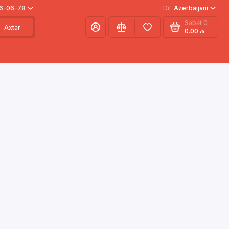
66-06-78
Dil
Azerbaijani
Səbət
0
Axtar
0.00 ₼