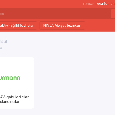
Dəstək
+994 (55) 2
aktiv (ağıllı) lövhələr
NINJA Məişət texnikası
hsul
ər
AV-qəbuledicilər
ləndiricilər