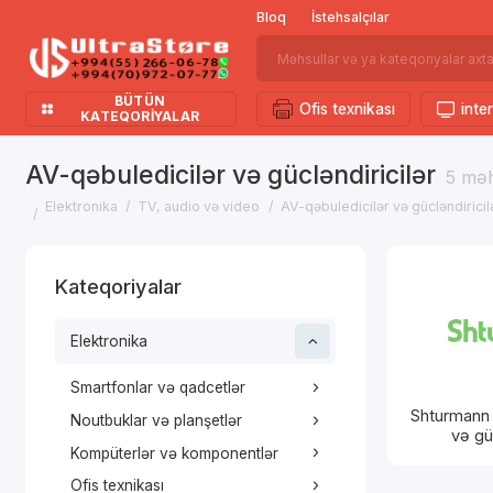
Bloq
İstehsalçılar
BÜTÜN
Ofis texnikası
inter
KATEQORIYALAR
AV-qəbuledicilər və gücləndiricilər
5 mə
Elektronika
TV, audio və video
AV-qəbuledicilər və gücləndiricil
Kateqoriyalar
Elektronika
Smartfonlar və qadcetlər
Shturmann 
Noutbuklar və planşetlər
və güc
Kompüterlər və komponentlər
Ofis texnikası