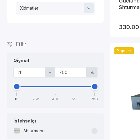
Gücləndi
Shturm
Xidmətlər
330.00
Filtr
Popular
Qiymət
-
₼
111
258
406
553
700
İstehsalçı
Shturmann
5