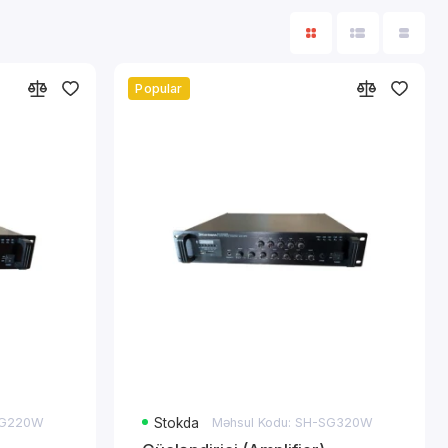
Popular
-SG220W
Stokda
Məhsul Kodu: SH-SG320W