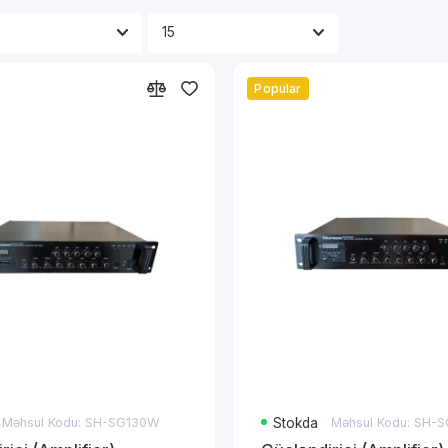
Popular
Məhsul Kodu: SH-SG130W
Stokda
Məhsul Kodu: SH