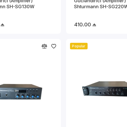
rici (Amplifier)
Gücləndirici (Amplifier)
ann SH-SG130W
Shturmann SH-SG220
 ₼
410.00 ₼
Popular