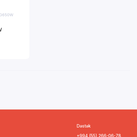
-SG650W
W
Dəstək
+994 (55) 266-06-78