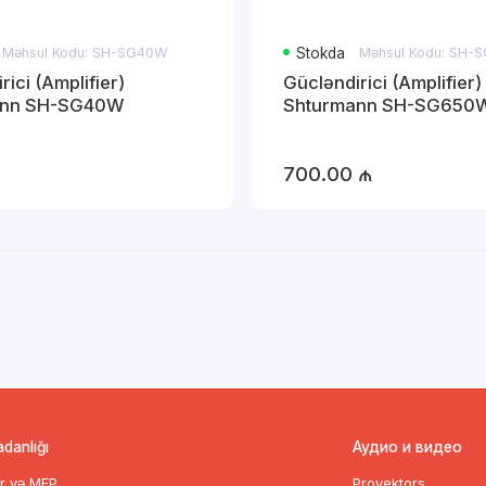
Məhsul Kodu: SH-SG40W
Stokda
Məhsul Kodu: SH
rici (Amplifier)
Gücləndirici (Amplifier)
ann SH-SG40W
Shturmann SH-SG650
700.00 ₼
adanlığı
Аудио и видео
ər və MFP
Proyektors