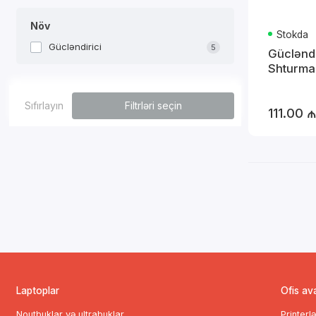
Növ
Stokda
Gücləndirici
5
Gücləndi
Shturm
Sıfırlayın
Filtrləri seçin
111.00 ₼
Laptoplar
Ofis av
Noutbuklar və ultrabuklar
Printerl