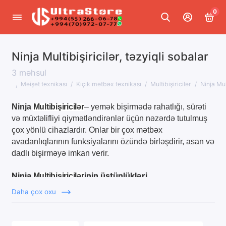
0
Ninja Multibişiricilər, təzyiqli sobalar
İri məişət texnikası
3 məhsul
Quraşdırılan texnika
Məişət texnikası
Kiçik mətbəx texnikası
Multibişiricilər
Ninja Mult
İqlim texnikası
Ninja
Multibişiricilər
– yemək bişirmədə rahatlığı, sürəti
və müxtəlifliyi qiymətləndirənlər üçün nəzərdə tutulmuş
Kiçik mətbəx texnikası
çox yönlü cihazlardır. Onlar bir çox mətbəx
avadanlıqlarının funksiyalarını özündə birləşdirir, asan və
Ev üçün kiçik məişət texnikası
dadlı bişirməyə imkan verir.
Gözəllik və sağlamlıq üçün texnika
Ninja
inin üstünlükləri
Multibişiricilər
NINJA Məişət texnikası
Daha çox oxu
Çoxqatlılıq
Təzyiqli bişirmə
. Mürəkkəb xörəklər üçün
Hamısını göstər
bişirmə vaxtını azaldır.