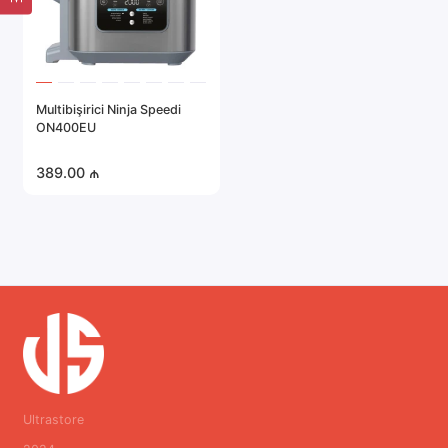
Ninja
inin populyar modelləri
Multibişiricilər
Ninja Foodi OP300
Təzyiqli aşbaz, multikoker və hava
qızartının funksiyalarını özündə birləşdirir.
Multibişirici Ninja Speedi
6 litrlik həcm böyük bir ailə üçün idealdır.
ON400EU
Ninja Foodi Max (OL750EU)
SmartLid funksiyası ilə universal
389.00 ₼
multikooker.
15-dən çox bişirmə rejiminə dəstək.
Ninja Foodi 9-in-1 (FD401EU)
Təzyiqli bişirilmədən şirniyyat hazırlığına
qədər olan modlar.
Kasanın artan həcmi 7,5 litrdir.
Niyə Ninja Multicooker seçin?
Vaxta və səyə qənaət edin
. Hətta ən mürəkkəb
yeməkləri belə tez hazırlayın.
Ultrastore
Sağlam qida
: minimum miqdarda yağ ilə bişirmə