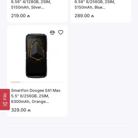
6.56'' 4/128GB, 2SIM,
6.56'' 6/256GB, 2SIM,
Portativ elektronika
5150mAh, Silver
5150mAh, Blue
(6923740204504)
(6923740207833)
219.00 ₼
289.00 ₼
Server avadanlığı
Təhlükəsizlik sistemləri
Avtomobil elektronikası
Hamısını göstər
Smartfon Doogee S41 Max
Filtr
5.5'' 6/256GB, 2SIM,
6300mAh, Orange
(6924351684440)
329.00 ₼