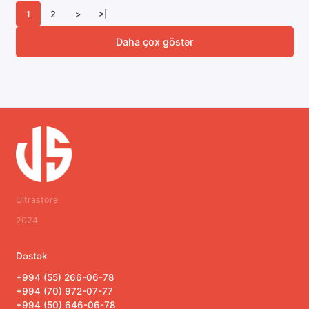
1
2
>
>|
Daha çox göstər
Ultrastore
2024
Dəstək
+994 (55) 266-06-78
+994 (70) 972-07-77
+994 (50) 646-06-78