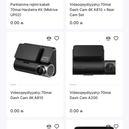
Parklanma rejimi kabeli
Videoqeydiyyatçı 70mai
Portativ elektronika
70mai Hardwire Kit (Midrive
Dash Cam 4K A810 + Rear
UP02)
Cam Set
Server avadanlığı
0.00 ₼
0.00 ₼
Təhlükəsizlik sistemləri
Avtomobil elektronikası
Hamısını göstər
Videoqeydiyyatçı 70mai
Videoqeydiyyatçı 70mai
Dash Cam 4K A810
Dash Cam A200
0.00 ₼
0.00 ₼