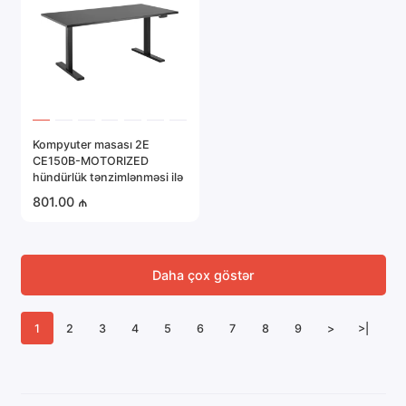
Kompyuter masası 2E
CE150B-MOTORIZED
hündürlük tənzimlənməsi ilə
801.00 ₼
Daha çox göstər
1
2
3
4
5
6
7
8
9
>
>|