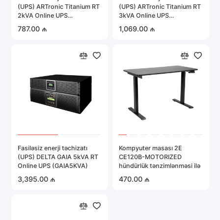
(UPS) ARTronic Titanium RT
(UPS) ARTronic Titanium RT
2kVA Online UPS
3kVA Online UPS
(TITANIUM2kVA)
(TITANIUM3KVA)
787.00 ₼
1,069.00 ₼
Fasiləsiz enerji təchizatı
Kompyuter masası 2E
(UPS) DELTA GAIA 5kVA RT
CE120B-MOTORIZED
Online UPS (GAIA5KVA)
hündürlük tənzimlənməsi ilə
3,395.00 ₼
470.00 ₼