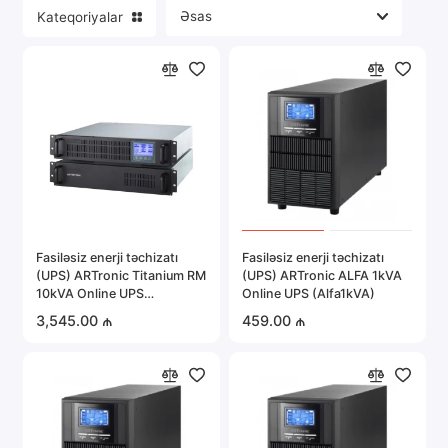
Kateqoriyalar
Portativ elektronika
Server avadanlığı
Təhlükəsizlik sistemləri
Avtomobil elektronikası
Hamısını göstər
Fasiləsiz enerji təchizatı
Fasiləsiz enerji təchizatı
(UPS) ARTronic Titanium RM
(UPS) ARTronic ALFA 1kVA
10kVA Online UPS
Online UPS (Alfa1kVA)
(TITANIUM10KVA)
3,545.00 ₼
459.00 ₼