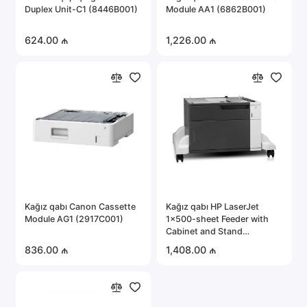
Duplex Unit-C1 (8446B001)
Module AA1 (6862B001)
624.00 ₼
1,226.00 ₼
Kağız qabı Canon Cassette
Kağız qabı HP LaserJet
Module AG1 (2917C001)
1x500-sheet Feeder with
Cabinet and Stand
(CF243A)
836.00 ₼
1,408.00 ₼