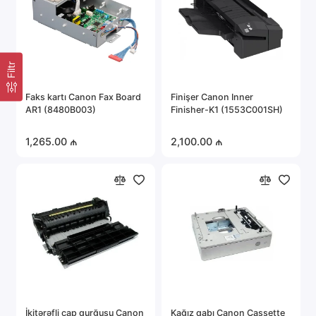
Filtr
Faks kartı Canon Fax Board
Finişer Canon Inner
AR1 (8480B003)
Finisher-K1 (1553C001SH)
1,265.00 ₼
2,100.00 ₼
İkitərəfli çap qurğusu Canon
Kağız qabı Canon Cassette