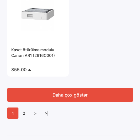
Kaset ötürülmə modulu
Canon AR1 (2916C001)
855.00 ₼
Daha çox göstər
1
2
>
>|