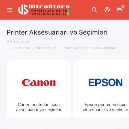
0
Printer Aksesuarları və Seçimləri
Smartfonlar və qadcetlər
20 məhsul
Noutbuklar və planşetlər
Elektronika
Ofis texnikası
Printer Aksesuarları və Seçimləri
Kompüterlər və komponentlər
Ofis texnikası
TV, audio və video
Şəbəkə avadanlığı və rabitə
Canon printerləri üçün
Epson printerləri üçün
Interaktiv avadanlıq
aksesuarlar və seçimlər
aksesuarlar və seçimlər
Foto və videokameralar