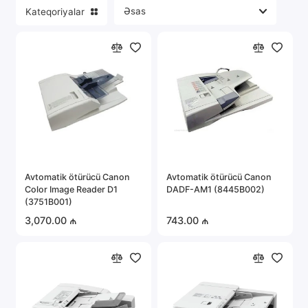
Kateqoriyalar
Portativ elektronika
Server avadanlığı
Təhlükəsizlik sistemləri
Avtomobil elektronikası
Hamısını göstər
Avtomatik ötürücü Canon
Avtomatik ötürücü Canon
Color Image Reader D1
DADF-AM1 (8445B002)
(3751B001)
3,070.00 ₼
743.00 ₼