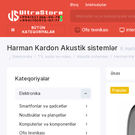
Bloq
İstehsalçılar
BÜTÜN
Ofis texnikası
inter
KATEQORIYALAR
Harman Kardon Akustik sistemlər
6 məh
Elektronika
TV, audio və video
Akustik sistemləri
Harman Kard
Kateqoriyalar
Popular
Elektronika
Smartfonlar və qadcetlər
Noutbuklar və planşetlər
Kompüterlər və komponentlər
Ofis texnikası