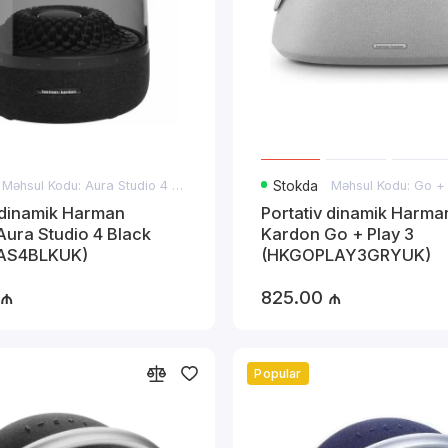
Məhsul Kodu: Aura Studio 4 Black
Stokda
Məhsul Kodu: Go +
 dinamik Harman
Portativ dinamik Harma
ura Studio 4 Black
Kardon Go + Play 3
AS4BLKUK)
(HKGOPLAY3GRYUK)
 ₼
825.00 ₼
Popular