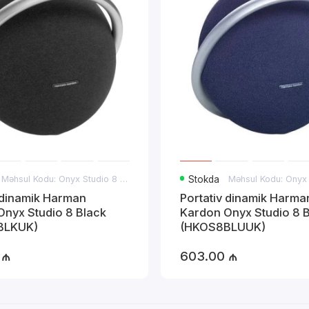
Məhsul Kodu: Onyx Studio 8 Black
Stokda
 dinamik Harman
Portativ dinamik Harma
Onyx Studio 8 Black
Kardon Onyx Studio 8 
BLKUK)
(HKOS8BLUUK)
 ₼
603.00 ₼