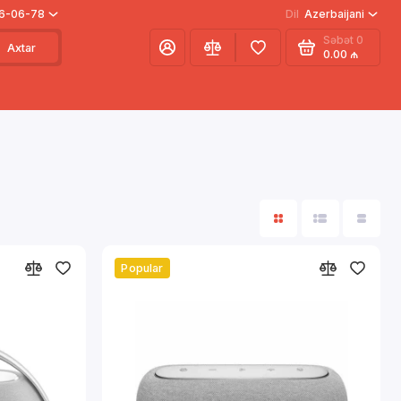
66-06-78
Dil
Azerbaijani
Səbət
0
Axtar
0.00 ₼
Popular