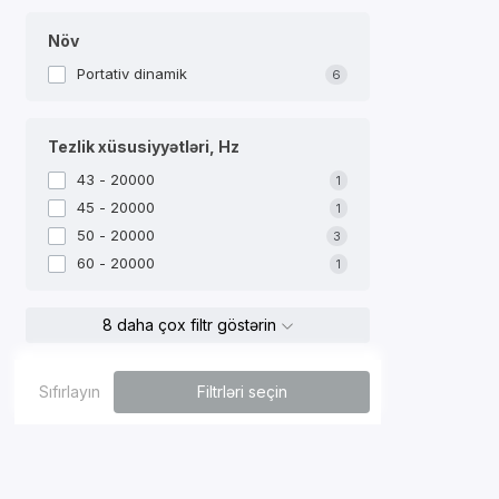
Növ
Portativ dinamik
6
Tezlik xüsusiyyətləri, Hz
43 - 20000
1
45 - 20000
1
50 - 20000
3
60 - 20000
1
8 daha çox filtr göstərin
Sıfırlayın
Filtrləri seçin