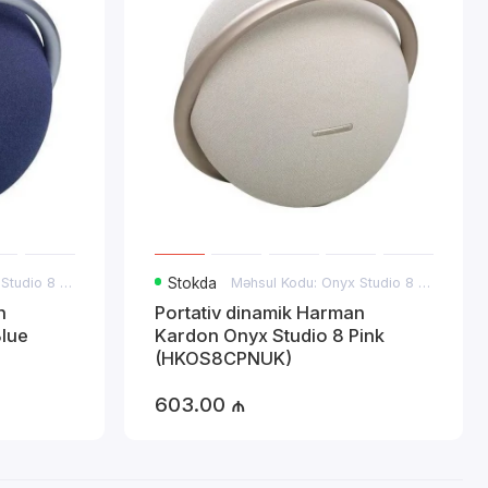
Məhsul Kodu: Onyx Studio 8 Blue
Stokda
Məhsul Kodu: Onyx Studio 8 Pink
n
Portativ dinamik Harman
Blue
Kardon Onyx Studio 8 Pink
(HKOS8CPNUK)
603.00 ₼