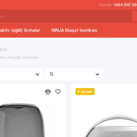
Dəstək
+994 (55) 2
aktiv (ağıllı) lövhələr
NINJA Məişət texnikası
sul
on Akustik sistemlər
Popular