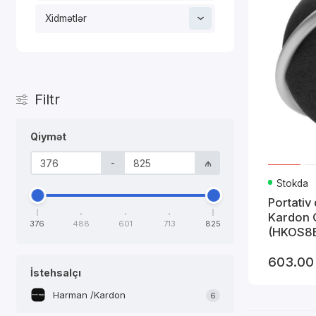
Xidmətlər
Filtr
Qiymət
-
₼
Stokda
Portativ
Kardon 
376
488
601
713
825
(HKOS8
603.00
İstehsalçı
Harman /Kardon
6