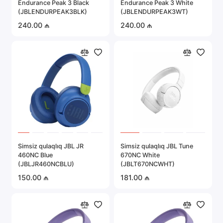
Endurance Peak 3 Black
Endurance Peak 3 White
Portativ elektronika
(JBLENDURPEAK3BLK)
(JBLENDURPEAK3WT)
240.00 ₼
240.00 ₼
Server avadanlığı
Təhlükəsizlik sistemləri
Avtomobil elektronikası
Hamısını göstər
Simsiz qulaqlıq JBL JR
Simsiz qulaqlıq JBL Tune
460NC Blue
670NC White
(JBLJR460NCBLU)
(JBLT670NCWHT)
150.00 ₼
181.00 ₼