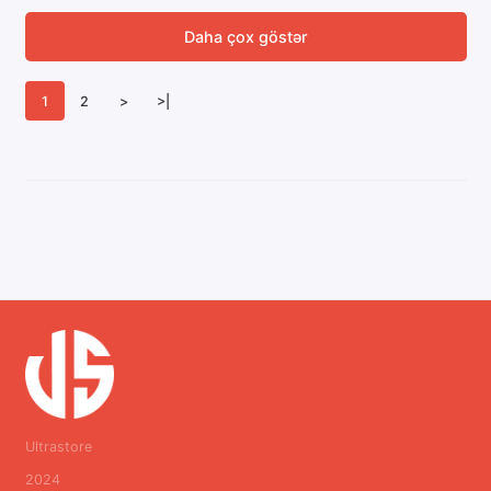
Daha çox göstər
1
2
>
>|
Ultrastore
2024