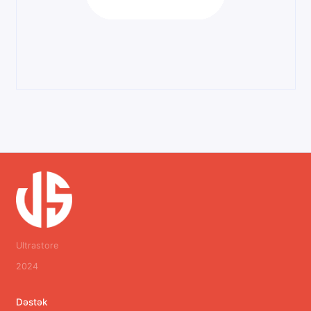
Ultrastore
2024
Dəstək