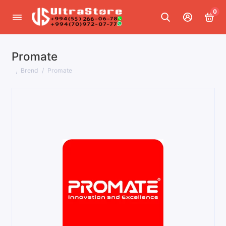
0
Promate
Brend
Promate