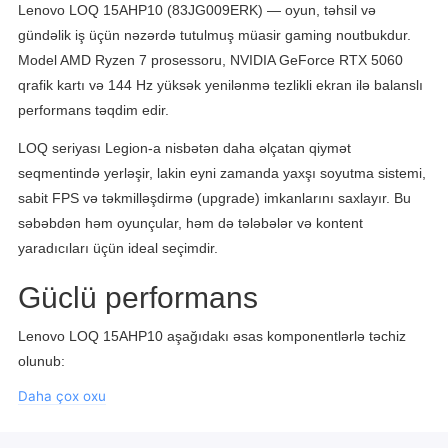
Lenovo LOQ 15AHP10 (83JG009ERK) — oyun, təhsil və
gündəlik iş üçün nəzərdə tutulmuş müasir gaming noutbukdur.
Model AMD Ryzen 7 prosessoru, NVIDIA GeForce RTX 5060
qrafik kartı və 144 Hz yüksək yenilənmə tezlikli ekran ilə balanslı
performans təqdim edir.
LOQ seriyası Legion-a nisbətən daha əlçatan qiymət
seqmentində yerləşir, lakin eyni zamanda yaxşı soyutma sistemi,
sabit FPS və təkmilləşdirmə (upgrade) imkanlarını saxlayır. Bu
səbəbdən həm oyunçular, həm də tələbələr və kontent
yaradıcıları üçün ideal seçimdir.
Güclü performans
Lenovo LOQ 15AHP10 aşağıdakı əsas komponentlərlə təchiz
olunub:
Daha çox oxu
Prosessor:
AMD Ryzen 7 250 (8 nüvə / 16 axın, 5.1 GHz-
ə qədər)