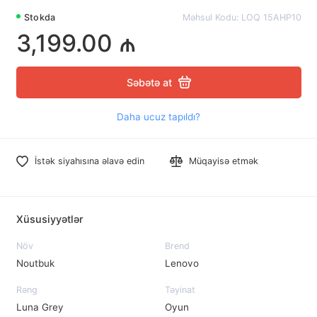
Stokda
Məhsul Kodu: LOQ 15AHP10
3,199.00 ₼
Səbətə at
Daha ucuz tapıldı?
İstək siyahısına əlavə edin
Müqayisə etmək
Xüsusiyyətlər
Növ
Brend
Noutbuk
Lenovo
Rəng
Təyinat
Luna Grey
Oyun