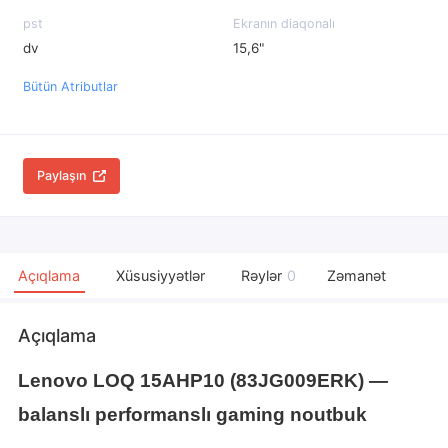
pst
Ekranın diaqonalı
dv
15,6"
Bütün Atributlar
Paylaşın
Açıqlama
Xüsusiyyətlər
Rəylər
0
Zəmanət
Açıqlama
Lenovo LOQ 15AHP10 (83JG009ERK) —
balanslı performanslı gaming noutbuk