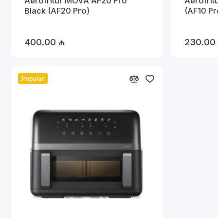
Aerofritür MOVA AF20 Pro
Aerofritür MOVA AF10 Pro
Black (AF20 Pro)
(AF10 Pr
400.00 ₼
230.00
Popular