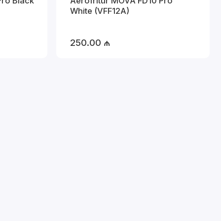
Aerofritür MOVA FD10 Pro
White (VFF12A)
250.00 ₼