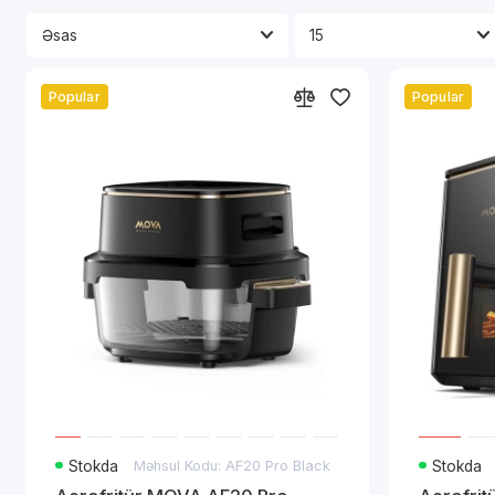
Popular
Popular
Stokda
Məhsul Kodu: AF20 Pro Black
Stokda