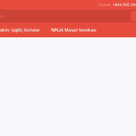
Dəstək
+994 (55) 2
aktiv (ağıllı) lövhələr
NINJA Məişət texnikası