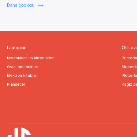
Daha çox oxu
texnologiya vasitəsilə daha da yaxşılaşdırmaqdır.
MOVA məhsulları hazırda
30-dan çox ölkədə
satılır və beyn
Məhsul Portfeli
MOVA həm
robot tozsoranlar
, həm də digər ev texnikası məhsullar
Laptoplar
Ofis av
Ağıllı robot tozsoranlar və yuma sistemləri;
Quru və yaş təmizlik üçün vakumlar;
Noutbuklar və ultrabuklar
Printerl
Kablosuz çubuq tipli tozsoranlar;
Oyun noutbukları
Skanerl
Ev üçün digər yüksək texnologiyalı cihazlar.
Elektron kitablar
Plotterlə
MOVA texnologiyası təmizliyi artıran
AI əsaslı naviqasiya
, yüksək
Planşetlər
Kağız pa
sistemləri kimi yeni funksiyalarla seçilir.
Beynəlxalq Genişlənmə
MOVA məhsulları ABŞ, Avropa, Asiya və Yaxın Şərq daxil olmaqla ç
pərakəndə və onlayn kanallarda satışa çıxarılır.
Marka Filosofiyası