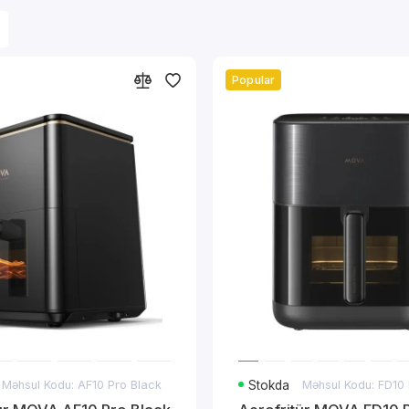
Popular
Məhsul Kodu: AF10 Pro Black
Stokda
Məhsul Kodu: FD10 