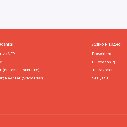
əlxalq bazarda sürətlə genişlənir.
ını istehsal edir. Məhsullar arasında:
adanlığı
Аудио и видео
ər və MFP
Proyektors
ər
DJ avadanlığı
r (iri formatlı printerlər)
Televizorlar
 çəkim gücü və öz-özünü təmizləmə
rçalayıcılar (Şredderlar)
Səs yazısı
oxsaylı regionlarda mövcuddur və rəsmi