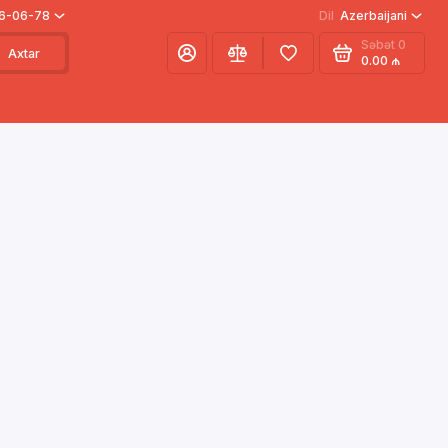
66-06-78
Dil
Azerbaijani
Səbət
0
Axtar
0.00 ₼