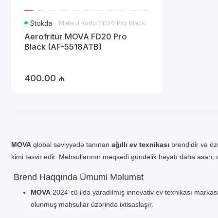
Stokda
Məhsul Kodu: FD20 Pro Black
Aerofritür MOVA FD20 Pro
Black (AF-5518ATB)
400.00 ₼
MOVA
qlobal səviyyədə tanınan
ağıllı ev texnikası
brendidir və ö
kimi təsvir edir. Məhsullarının məqsədi gündəlik həyatı daha asan, 
Brend Haqqında Ümumi Məlumat
MOVA
2024-cü ildə yaradılmış innovativ ev texnikası markasıd
olunmuş məhsullar üzərində ixtisaslaşır.
Brendin əsas dəyərləri “Premium, İnnovativ və Üslublu” yan