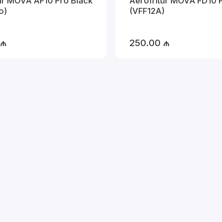
 Black
Aerofritür MOVA FD10 Pro Black
o)
(VFF12A)
 ₼
250.00 ₼