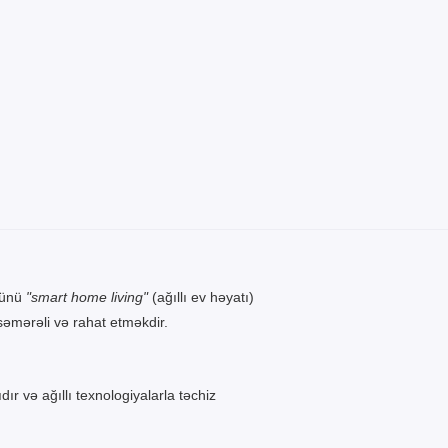
zünü
"smart home living"
(ağıllı ev həyatı)
səmərəli və rahat etməkdir.
ır və ağıllı texnologiyalarla təchiz
aşmadır. Məqsəd gündəlik həyatı