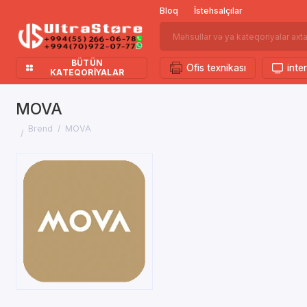
Bloq
İstehsalçılar
BÜTÜN
Ofis texnikası
inter
KATEQORIYALAR
MOVA
Brend
MOVA