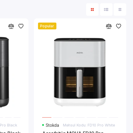
Popular
Pro Black
Stokda
Məhsul Kodu: FD10 Pro White