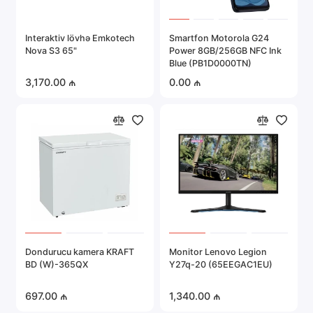
Interaktiv lövhə Emkotech
Smartfon Motorola G24
Nova S3 65"
Power 8GB/256GB NFC Ink
Blue (PB1D0000TN)
3,170.00 ₼
0.00 ₼
Dondurucu kamera KRAFT
Monitor Lenovo Legion
BD (W)-365QX
Y27q-20 (65EEGAC1EU)
697.00 ₼
1,340.00 ₼