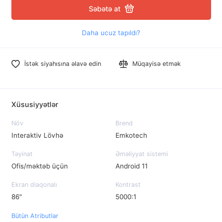
Səbətə at
Daha ucuz tapıldı?
İstək siyahısına əlavə edin
Müqayisə etmək
Xüsusiyyətlər
Növ
Brend
Interaktiv Lövhə
Emkotech
Təyinat
Əməliyyat sistemi
Ofis/məktəb üçün
Android 11
Ekran diaqonalı
Kontrast
86"
5000:1
Bütün Atributlar