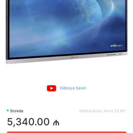
Videoya baxın
Stokda
Məhsul Kodu: Nova S3 86"
5,340.00 ₼