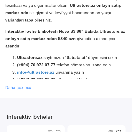
texnikası və ya digər mallar olsun,
Ultrastore.az onlayn satış
mərkəzində
siz qiymət və keyfiyyət baxımından ən yaxşı
variantları tapa bilərsiniz.
Interaktiv lövhə Emkotech Nova S3 86"
Bakıda Ultrastore.az
onlayn satış mərkəzindən 5340 azn
qiymətinə almaq çox
asandır:
Ultrastore.az
saytımızda “
Səbətə at
” düyməsini sıxın
(+994) 70 972 07 77
telefon nömrəsinə zəng edin
info@ultrastore.az
ünvanına yazın
(+994) 70 972 07 77
nömrəsinə Whatsappa yazın
Daha çox oxu
Ultrastore.az
mağazasından
Interaktiv lövhə Emkotech Nova
S3 86"
almaqla siz rəsmi zəmanətlə orijinal məhsulu almış
olursunuz.
Interaktiv lövhələr
Interaktiv lövhə Emkotech Nova S3 86"
çatdırılması Bakı və
Abşeron şəhərlərində həyata keçirilir (
Sifarişin ünvanından və
məbləğindən asılı olaraq çatdırılma ödənişli ola bilər
).