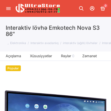
0
Interaktiv lövhə Emkotech Nova S3
86"
Elektronika
Interaktiv avadanlıq
interaktiv (ağıllı) lövhələr
Intera
Açıqlama
Xüsusiyyətlər
Rəylər
0
Zəmanət
Popular