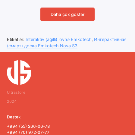
Daha çox göstər
Etiketlər:
Interaktiv (ağıllı) lövhə Emkotech
,
Интерактивная
(смарт) доска Emkotech Nova S3
Ultrastore
2024
Dəstək
+994 (55) 266-06-78
+994 (70) 972-07-77