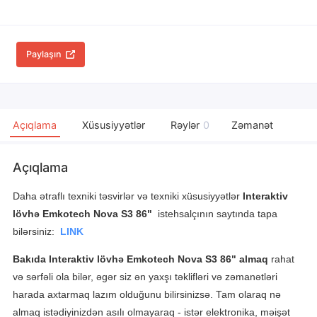
Paylaşın
Açıqlama
Xüsusiyyətlər
Rəylər
0
Zəmanət
Açıqlama
Daha ətraflı texniki təsvirlər və texniki xüsusiyyətlər
Interaktiv
lövhə Emkotech Nova S3 86"
istehsalçının saytında tapa
bilərsiniz:
LINK
Bakıda
Interaktiv lövhə Emkotech Nova S3 86"
almaq
rahat
və sərfəli ola bilər, əgər siz ən yaxşı təklifləri və zəmanətləri
harada axtarmaq lazım olduğunu bilirsinizsə. Tam olaraq nə
almaq istədiyinizdən asılı olmayaraq - istər elektronika, məişət