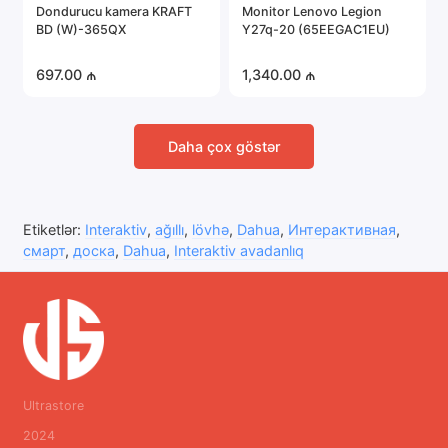
Dondurucu kamera KRAFT
Monitor Lenovo Legion
BD (W)-365QX
Y27q-20 (65EEGAC1EU)
697.00 ₼
1,340.00 ₼
Daha çox göstər
Etiketlər:
Interaktiv
,
ağıllı
,
lövhə
,
Dahua
,
Интерактивная
,
смарт
,
доска
,
Dahua
,
Interaktiv avadanlıq
Ultrastore
2024