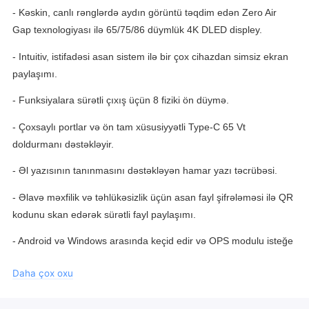
- Kəskin, canlı rənglərdə aydın görüntü təqdim edən Zero Air
Gap texnologiyası ilə 65/75/86 düymlük 4K DLED displey.
- Intuitiv, istifadəsi asan sistem ilə bir çox cihazdan simsiz ekran
paylaşımı.
- Funksiyalara sürətli çıxış üçün 8 fiziki ön düymə.
- Çoxsaylı portlar və ön tam xüsusiyyətli Type-C 65 Vt
doldurmanı dəstəkləyir.
- Əl yazısının tanınmasını dəstəkləyən hamar yazı təcrübəsi.
- Əlavə məxfilik və təhlükəsizlik üçün asan fayl şifrələməsi ilə QR
kodunu skan edərək sürətli fayl paylaşımı.
- Android və Windows arasında keçid edir və OPS modulu isteğe
bağlıdır.
Daha çox oxu
- 48 MP təsvir ölçüsündə fotoşəkil çəkən isteğe bağlı USB
kamera.