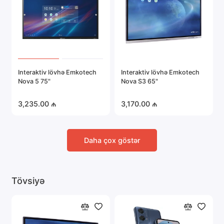
(+994) 70 972 07 77
nömrəsinə Whatsappa yazın
Ultrastore.az
mağazasından
Interaktiv lövhə
Dahua
DHI-
LPH75-ST470-P 75"
almaqla siz rəsmi zəmanətlə orijinal
məhsulu almış olursunuz.
Interaktiv lövhə
Interaktiv lövhə Emkotech
Dahua
DHI-LPH75-ST470-P 75"
Interaktiv lövhə Emkotech
çatdırılması
Nova 5 75"
Nova S3 65"
Bakı və Abşeron şəhərlərində həyata keçirilir (
Sifarişin
ünvanından və məbləğindən asılı olaraq çatdırılma ödənişli ola
3,235.00 ₼
3,170.00 ₼
bilər
).
Daha çox göstər
Tövsiyə