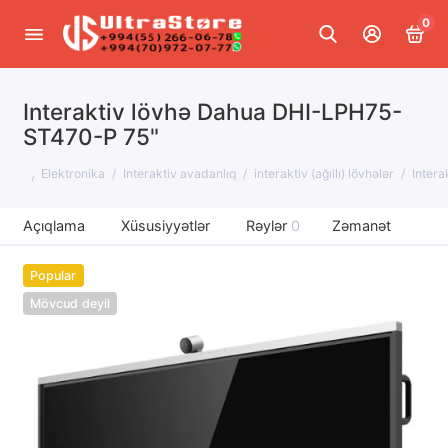
0
Interaktiv lövhə Dahua DHI-LPH75-
ST470-P 75"
Elektronika
Interaktiv avadanlıq
interaktiv (ağıllı) lövhələr
Inter
Açıqlama
Xüsusiyyətlər
Rəylər
0
Zəmanət
Popular
Mövcud deyil