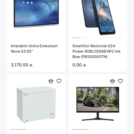
Interaktiv lövhə Emkotech
Smartfon Motorola G24
Nova S3 65"
Power 8GB/256GB NFC Ink
Blue (PB1D0000TN)
3,170.00 ₼
0.00 ₼