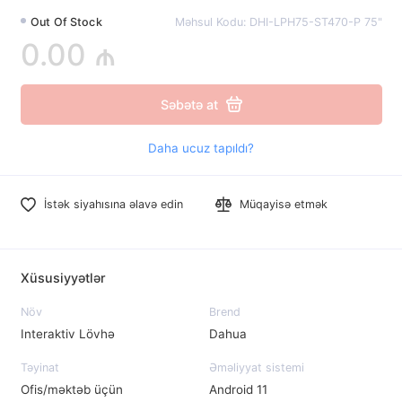
Out Of Stock
Məhsul Kodu: DHI-LPH75-ST470-P 75"
0.00 ₼
Səbətə at
Daha ucuz tapıldı?
İstək siyahısına əlavə edin
Müqayisə etmək
Xüsusiyyətlər
Növ
Brend
Interaktiv Lövhə
Dahua
Təyinat
Əməliyyat sistemi
Ofis/məktəb üçün
Android 11