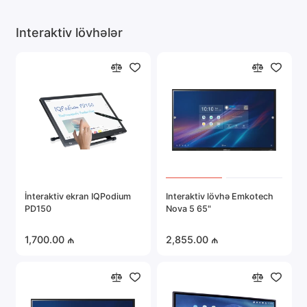
Daha ətraflı texniki təsvirlər və texniki xüsusiyyətlər
Interaktiv
Interaktiv lövhələr
lövhə Dahua DHI-LPH75-ST470-P 75"
istehsalçının saytında
tapa bilərsiniz:
LINK
Bakıda
Interaktiv lövhə Dahua DHI-LPH75-ST470-P
75"
almaq
rahat və sərfəli ola bilər, əgər siz ən yaxşı təklifləri və
zəmanətləri harada axtarmaq lazım olduğunu bilirsinizsə. Tam
olaraq nə almaq istədiyinizdən asılı olmayaraq - istər elektronika,
məişət texnikası və ya digər mallar olsun,
Ultrastore.az onlayn
satış mərkəzində
siz qiymət və keyfiyyət baxımından ən yaxşı
variantları tapa bilərsiniz.
İnteraktiv ekran IQPodium
Interaktiv lövhə Emkotech
PD150
Nova 5 65"
Interaktiv lövhə Dahua DHI-LPH75-ST470-P 75"
Bakıda
Ultrastore.az onlayn satış mərkəzindən 5690 azn
qiymətinə
1,700.00 ₼
2,855.00 ₼
almaq çox asandır:
Ultrastore.az
saytımızda “
Səbətə at
” düyməsini sıxın
(+994) 70 972 07 77
telefon nömrəsinə zəng edin
info@ultrastore.az
ünvanına yazın