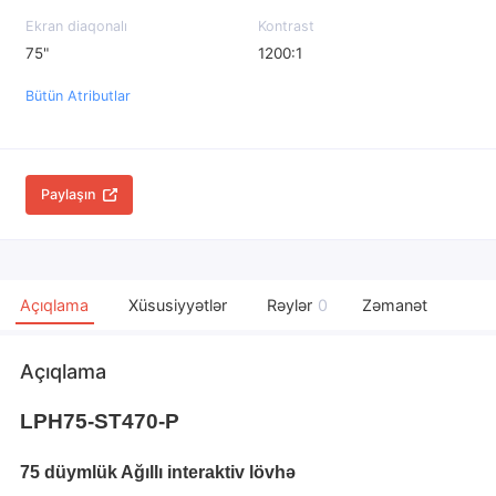
Ekran diaqonalı
Kontrast
75"
1200:1
Bütün Atributlar
Paylaşın
Açıqlama
Xüsusiyyətlər
Rəylər
0
Zəmanət
Açıqlama
LPH75-ST470-P
75 düymlük Ağıllı interaktiv lövhə