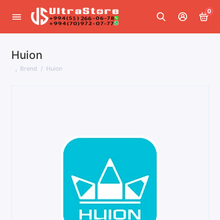
0
Huion
Brend
Huion