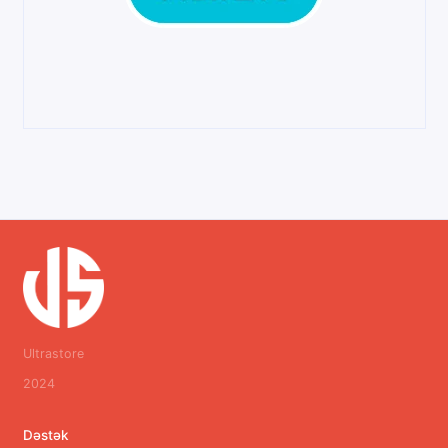
Ultrastore
2024
Dəstək