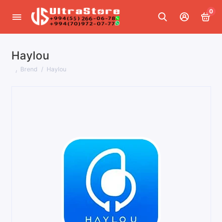
0
Haylou
Brend
Haylou