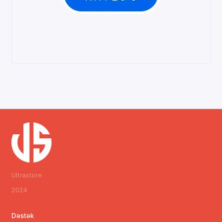
Ultrastore
2024
Dəstək