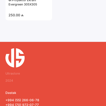
Əl Proyektor Ekranı
Evergreen 305X305
250.00 ₼
Ultrastore
2024
Dəstək
+994 (55) 266-06-78
+994 (70) 972-07-77