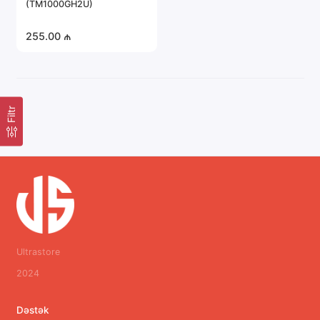
(TM1000GH2U)
Portativ elektronika
255.00 ₼
Server avadanlığı
Təhlükəsizlik sistemləri
Filtr
Avtomobil elektronikası
Hamısını göstər
Ultrastore
2024
Dəstək