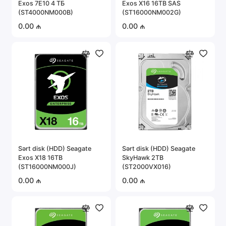
Exos 7E10 4 ТБ
Exos X16 16TB SAS
Portativ elektronika
(ST4000NM000B)
(ST16000NM002G)
0.00 ₼
0.00 ₼
Server avadanlığı
Təhlükəsizlik sistemləri
Avtomobil elektronikası
Hamısını göstər
Sərt disk (HDD) Seagate
Sərt disk (HDD) Seagate
Exos X18 16TB
SkyHawk 2TB
(ST16000NM000J)
(ST2000VX016)
0.00 ₼
0.00 ₼