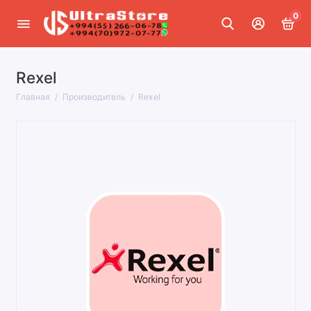
0
Rexel
Главная
Производитель
Rexel