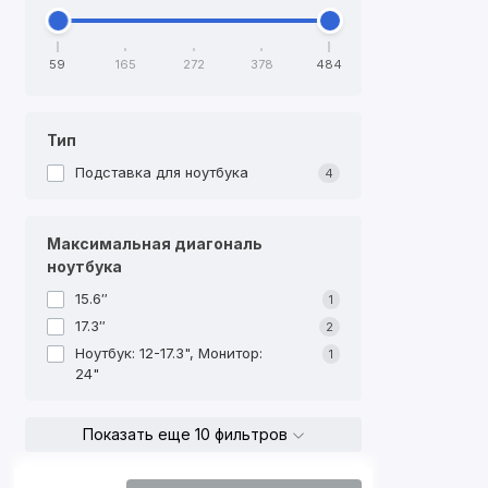
59
165
272
378
484
Тип
Подставка для ноутбука
4
Максимальная диагональ
ноутбука
15.6″
1
17.3″
2
Ноутбук: 12-17.3", Монитор:
1
24"
Показать еще 10 фильтров