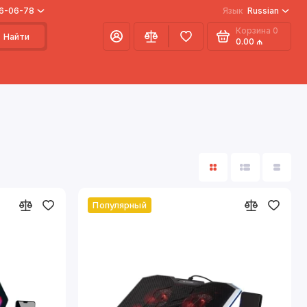
66-06-78
Язык
Russian
Корзина
0
Найти
0.00 ₼
Популярный