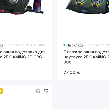
де
Код товара: 2E-CPG-005
На складе
Код товара: 
ающая подставка для
Охлаждающая подста
а 2E GAMING 2E-CPG-
ноутбука 2E GAMING 
006
₼
77.00 ₼
й