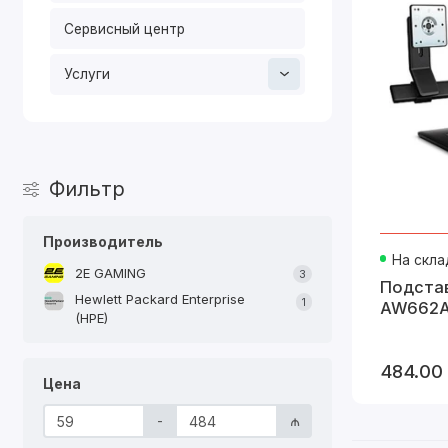
Сервисный центр
Услуги
Фильтр
Производитель
На скла
2E GAMING
3
Подстав
Hewlett Packard Enterprise
1
AW662
(HPE)
484.00
Цена
-
₼