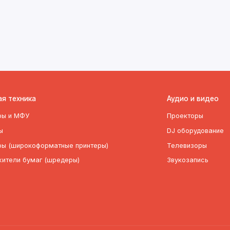
я техника
Аудио и видео
ры и МФУ
Проекторы
ы
DJ оборудование
ры (широкоформатные принтеры)
Телевизоры
жители бумаг (шредеры)
Звукозапись