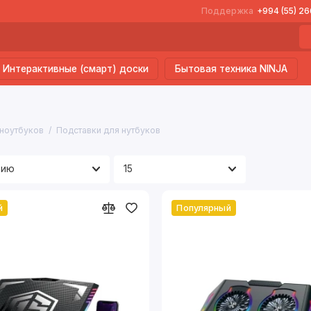
Поддержка
+994 (55) 2
Интерактивные (смарт) доски
Бытовая техника NINJA
ноутбуков
Подставки для нутбуков
й
Популярный