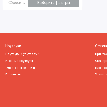
Сбросить
Выберите фильтры
Ноутбуки
Офисна
Ноутбуки и ультрабуки
Принте
Игровые ноутбуки
Сканер
Электронные книги
Плотте
Планшеты
Уничто