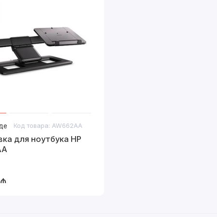
де
Код товара: AW662AA
ка для ноутбука HP
AA
 ₼