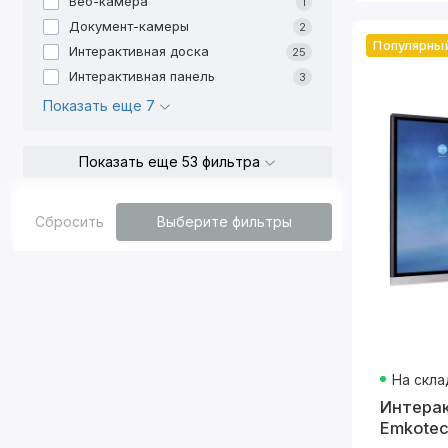
Веб-камера
1
P
Документ-камеры
2
Популярны
Интерактивная доска
25
7. Голосов
Интерактивная панель
3
Испол
Показать еще 7
Приме
A
Показать еще 53 фильтра
G
Сбросить
Выберите фильтры
Преимущес
Повыш
И
и
Улучш
На скла
С
Интера
н
Emkotec
Иннова