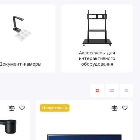
 обучения и
лючения к ПК и
Аксессуары для
ий.
интерактивного
Документ-камеры
оборудования
зования.
Популярный
нт с
ания уроков и