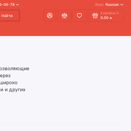
66-06-78
Язык
Russian
Корзина
0
Найти
0.00 ₼
позволяющие
ерез
 широко
и и других