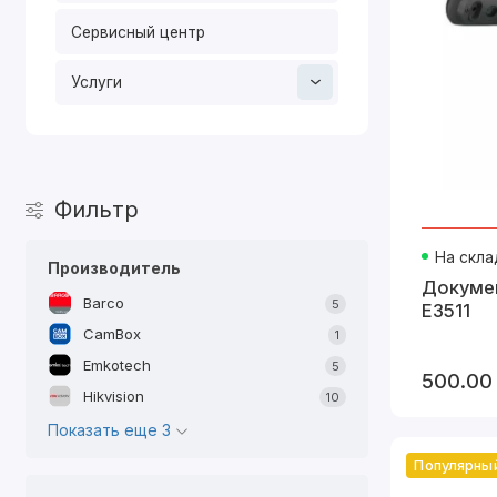
Сервисный центр
Э
Услуги
3. Интера
Проек
Приме
Фильтр
E
На скла
Производитель
Докумен
B
Barco
5
E3511
CamBox
1
4. Сенсорн
Emkotech
5
500.00
Hikvision
10
Термин
Показать еще 3
Исполь
Приме
Популярны
K