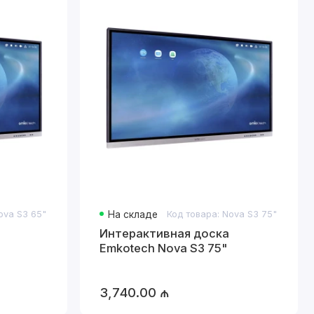
) для
чений.
ия.
ova S3 65"
На складе
Код товара: Nova S3 75"
Интерактивная доска
Emkotech Nova S3 75"
работы или игр.
3,740.00 ₼
лей.