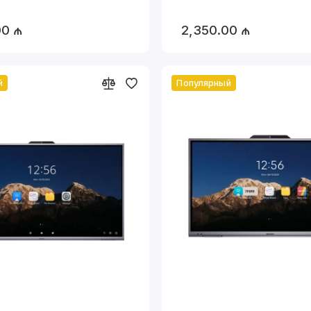
енсорные киоски и VR-устройства предлагают новые 
00 ₼
2,350.00 ₼
заимодействия с клиентами.
ть:
ольшинство устройств интегрируется с разными опе
истемами и приложениями.
й
Популярный
мия времени:
олосовые помощники и интерактивные системы авто
утинные процессы.
рименения
ование:
нтерактивные доски и панели в школах и университет
:
енсорные киоски, панели для видеоконференций и сис
ечения:
R-игры, AR-шоу и интерактивные столы для квестов.
л:
нформационные киоски, виртуальные примерочные и