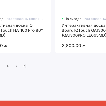
де
Код товара: IQTouch HA1100 Pro 86"
На складе
тивная доска IQ
Интерактивная доска
QTouch HA1100 Pro 86"
Board IQTouch QA1300
MD)
(QA1300PRO LE065MD
00 ₼
3,800.00 ₼
4
>
>|