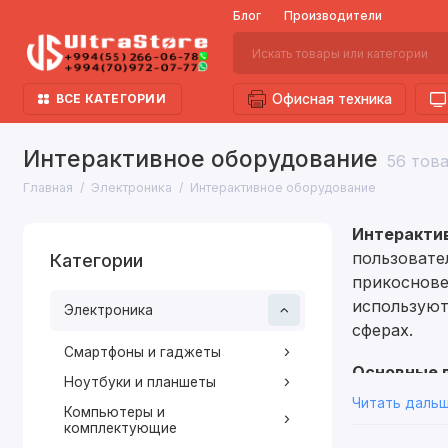
Блог
Производители
ВСЕ КАТЕГОРИИ
Офисная техника
Интерактивное оборудование
56 тов
Главная
Электроника
Интерактивное оборудование
Интеракти
пользовате
Категории
прикоснове
используют
Электроника
сферах.
Смартфоны и гаджеты
Основные 
Ноутбуки и планшеты
Читать даль
Компьютеры и
1. Интерак
комплектующие