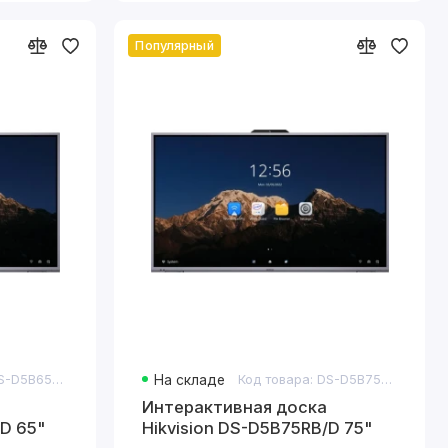
Популярный
зентации более
Код товара: DS-D5B65RB/D 65"
На складе
Код товара: DS-D5B75RB/D 75"
озволяют работать
Интерактивная доска
/D 65"
Hikvision DS-D5B75RB/D 75"