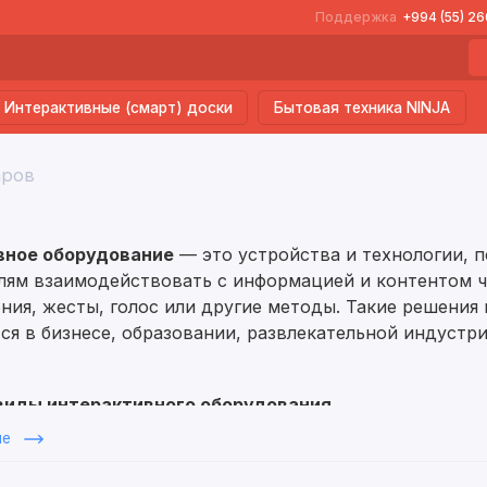
Поддержка
+994 (55) 2
Интерактивные (смарт) доски
Бытовая техника NINJA
аров
вное оборудование
— это устройства и технологии, 
лям взаимодействовать с информацией и контентом ч
ния, жесты, голос или другие методы. Такие решения
ся в бизнесе, образовании, развлекательной индустри
виды интерактивного оборудования
ше
тивные панели