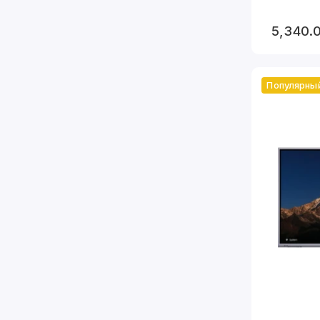
С
5,340.
в
Гибкос
Б
с
Популярны
Эконо
Г
р
Области п
Образ
И
Бизнес
С
Развл
V
Ритей
И