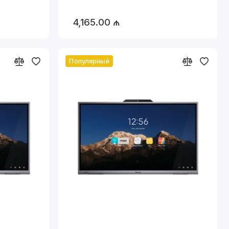
способы
4,165.00 ₼
рационными
Популярный
матизируют
ах.
темы управления.
 интерактивные