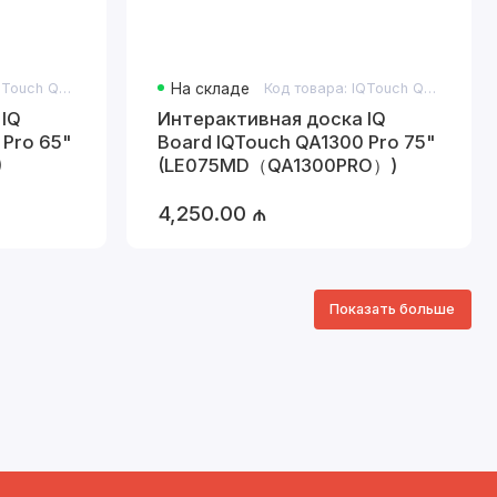
Код товара: IQTouch QA1300 Pro 65"
На складе
Код товара: IQTouch QA1300 Pro 75"
 IQ
Интерактивная доска IQ
 Pro 65"
Board IQTouch QA1300 Pro 75"
)
(LE075MD（QA1300PRO）)
4,250.00 ₼
Показать больше