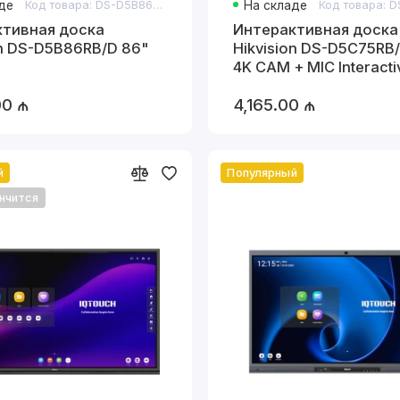
де
Код товара: DS-D5B86RB/D 86"
На складе
итрины.
ктивная доска
Интерактивная доска
ина:
on DS-D5B86RB/D 86"
Hikvision DS-D5C75RB/B 7
R и AR для обучения и симуляций.
4K CAM + MIC Interactiv
Panel
тите узнать больше о конкретной категории или подо
00 ₼
4,165.00 ₼
нужд, напишите!
й
Популярный
нчится