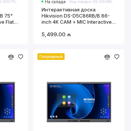
Код товара: DS-D5C75RB/B 75" 4K CAM + MIC Interactive Flat Panel
На складе
Код товара: DS-D5C86RB/B 86-inch 4K CAM + MIC Interactive Flat Panel
Интерактивная доска
5"
Hikvision DS-D5C86RB/B 86-
e Flat
inch 4K CAM + MIC Interactive
Flat Panel
брать устройство
5,499.00 ₼
Популярный