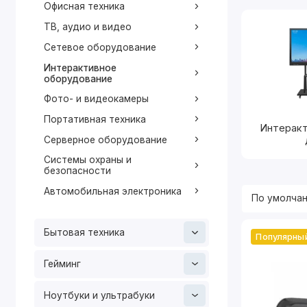
Больши
Офисная техника
совмес
ТВ, аудио и видео
Приме
Сетевое оборудование
S
Интерактивное
оборудование
Фото- и видеокамеры
N
Портативная техника
Интеракт
Серверное оборудование
S
Системы охраны и
безопасности
Автомобильная электроника
2. Интерак
Устрой
Бытовая техника
Популярны
Подклю
возмо
Гейминг
Приме
P
Ноутбуки и ультрабуки