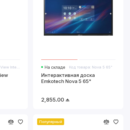
ьных учреждений.
оверхности.
м.
Код товара: IQView Interactive 4K E4521
На складе
Код товара: Nova 5 65"
iew
Интерактивная доска
Emkotech Nova 5 65"
ми функциями.
2,855.00 ₼
енных местах.
Популярный