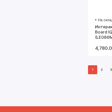
На скла
Интерак
Board I
(LE086
4,780.
1
2
3