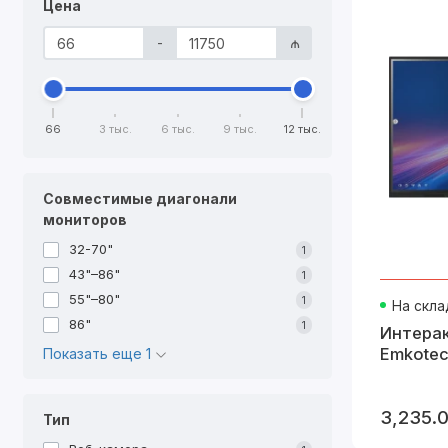
Цена
P
-
₼
5. VR и AR
66
3 тыс.
6 тыс.
9 тыс.
12 тыс.
Устрой
интера
Приме
Совместимые диагонали
O
мониторов
32-70"
1
M
43"–86"
1
55"–80"
1
На скла
6. Интера
86"
1
Интера
Emkotec
Показать еще 1
Больши
Приме
M
3,235.
Тип