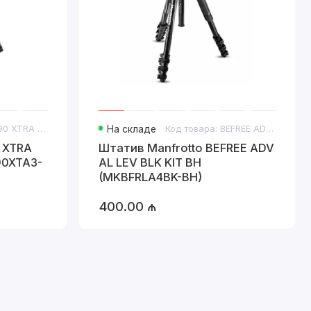
Код товара: 290 XTRA KIT 3 WAY HEAD
На складе
Код товара: BEFREE ADV AL LEV BLK KIT BH
 XTRA
Штатив Manfrotto BEFREE ADV
90XTA3-
AL LEV BLK KIT BH
(MKBFRLA4BK-BH)
400.00 ₼