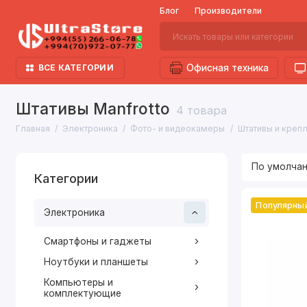
Блог
Производители
ВСЕ КАТЕГОРИИ
Офисная техника
Штативы Manfrotto
4 товара
Главная
Электроника
Фото- и видеокамеры
Штативы и крепл
Категории
Популярны
Электроника
Смартфоны и гаджеты
Ноутбуки и планшеты
Компьютеры и
комплектующие