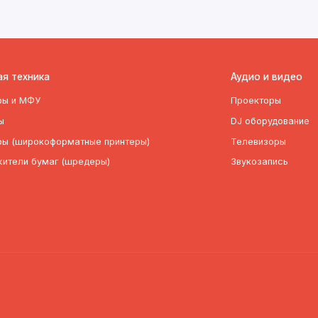
я техника
Аудио и видео
ры и МФУ
Проекторы
ы
DJ оборудование
ры (широкоформатные принтеры)
Телевизоры
жители бумаг (шредеры)
Звукозапись