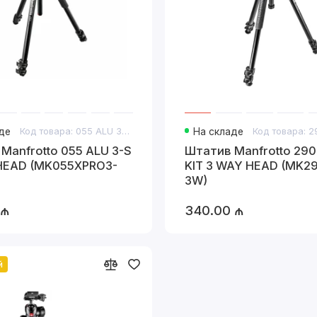
де
Код товара: 055 ALU 3-S KIT 3W HEAD
На складе
Manfrotto 055 ALU 3-S
Штатив Manfrotto 290
 HEAD (MK055XPRO3-
KIT 3 WAY HEAD (MK2
3W)
 ₼
340.00 ₼
й