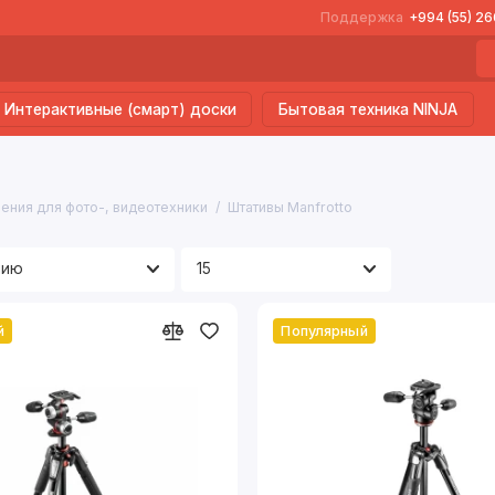
Поддержка
+994 (55) 2
Интерактивные (смарт) доски
Бытовая техника NINJA
ения для фото-, видеотехники
Штативы Manfrotto
й
Популярный