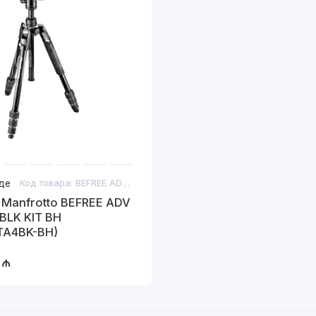
де
Код товара: BEFREE ADV AL TWT BLK KIT BH
Manfrotto BEFREE ADV
BLK KIT BH
TA4BK-BH)
 ₼