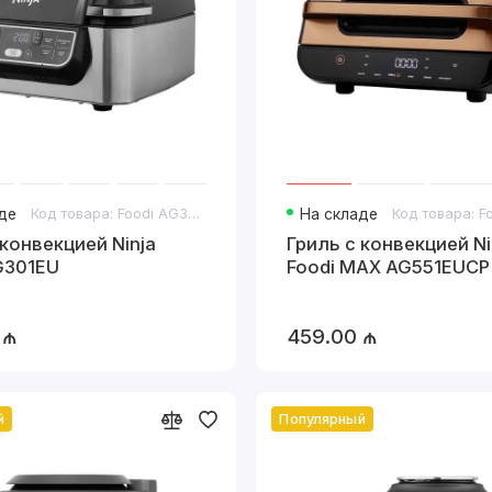
де
Код товара: Foodi AG301EU
На складе
 конвекцией Ninja
Гриль с конвекцией Ni
G301EU
Foodi MAX AG551EUCP
 ₼
459.00 ₼
й
Популярный