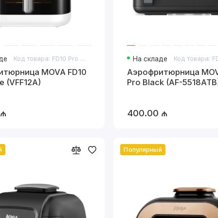
де
Код товара: FD10 Pro White
На складе
итюрница MOVA FD10
Аэрофритюрница MOV
e (VFF12A)
Pro Black (AF-5518ATB
 ₼
400.00 ₼
й
Популярный