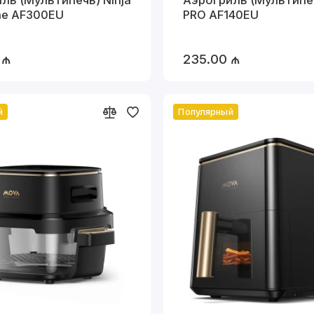
ne AF300EU
PRO AF140EU
 ₼
235.00 ₼
й
Популярный