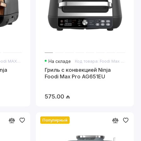
Код товара: Foodi MAX AG551EUCP
На складе
Код товара: Foodi Max Pro AG651EU
nja
Гриль с конвекцией Ninja
Foodi Max Pro AG651EU
575.00 ₼
Популярный