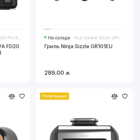
Код товара: FD20 Pro Black
На складе
Код товара: Sizzle GR101EU
A FD20
Гриль Ninja Sizzle GR101EU
)
289.00 ₼
Популярный