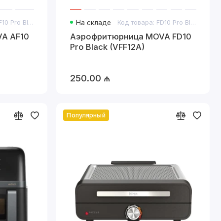
Код товара: AF10 Pro Black
На складе
Код товара: FD10 Pro Black
A AF10
Аэрофритюрница MOVA FD10
Pro Black (VFF12A)
250.00 ₼
Популярный