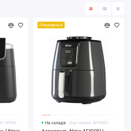
Популярный
Код товара: PRO AF140EU
На складе
Код товара: AF100EU
ь) Ninja
Аэрогриль Ninja AF100EU