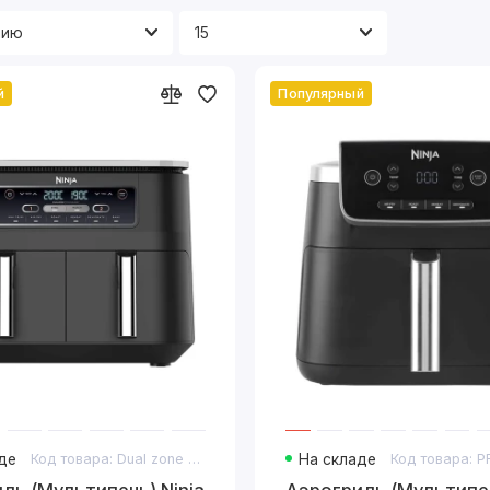
й
Популярный
де
Код товара: Dual zone AF300EU
На складе
ль (Мультипечь) Ninja
Аэрогриль (Мультипеч