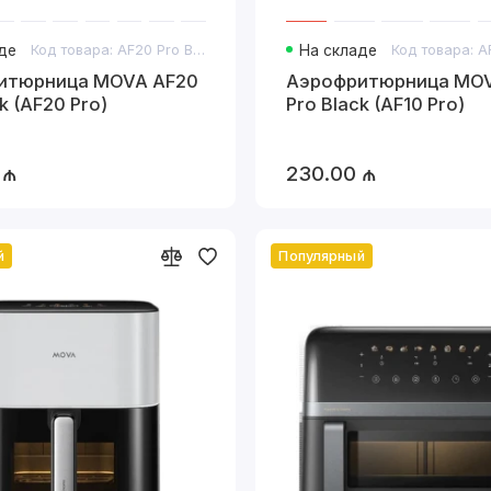
де
Код товара: AF20 Pro Black
На складе
тюрница MOVA AF20
Аэрофритюрница MOV
k (AF20 Pro)
Pro Black (AF10 Pro)
 ₼
230.00 ₼
й
Популярный