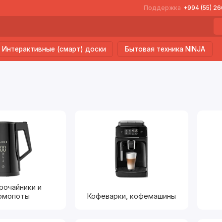
Поддержка
+994 (55) 2
Интерактивные (смарт) доски
Бытовая техника NINJA
рочайники и
рмопоты
Кофеварки, кофемашины