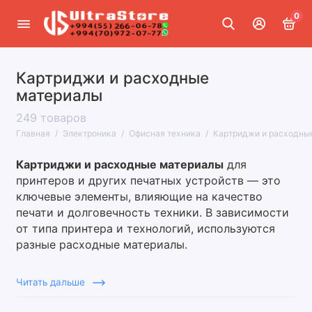
0
Картриджи и расходные
Смартфоны и гаджеты
материалы
Ноутбуки и планшеты
249 товаров
Главная
Электроника
Офисная техника
Картриджи и расходны
Компьютеры и комплектующие
Картриджи и расходные материалы
для
Офисная техника
принтеров и других печатных устройств — это
ключевые элементы, влияющие на качество
ТВ, аудио и видео
печати и долговечность техники. В зависимости
от типа принтера и технологий, используются
Сетевое оборудование
разные расходные материалы.
Интерактивное оборудование
Виды расходных материалов
Читать дальше
Фото- и видеокамеры
1. Картриджи для струйных принтеров