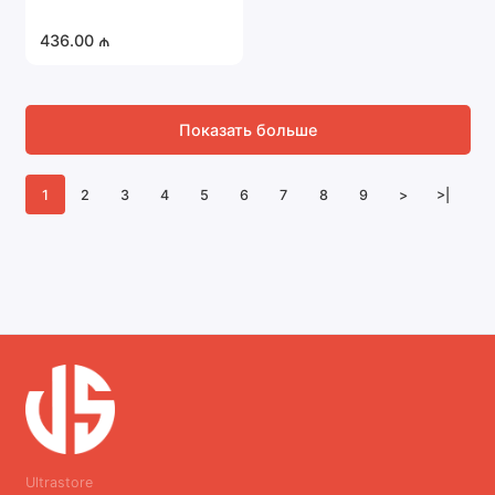
436.00 ₼
Показать больше
1
2
3
4
5
6
7
8
9
>
>|
Ultrastore