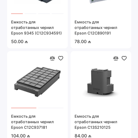
использование может повлиять на гарантию.
Ресурс:
измеряется в количестве страниц
(например, 2000 или 5000 страниц на один
Емкость для
Емкость для
картридж).
отработанных чернил
отработанных чернил
Epson 9345 (C12C934591)
Epson C12C890191
3. Ленты для матричных принтеров
50.00 ₼
78.00 ₼
Тип:
текстильная лента с краской.
Применение:
печать накладных, чеков,
документов.
Бренды
:
Epson, OKI, Panasonic
и
др
.
4. Чернильные ёмкости для принтеров с СНПЧ
(системой непрерывной подачи чернил)
Описание:
используются в струйных
принтерах с СНПЧ.
Объем:
обычно больше, чем у картриджей.
Емкость для
Емкость для
отработанных чернил
отработанных чернил
Совместимость:
Epson, Canon, HP (серии
Epson C12C937181
Epson C13S210125
EcoTank, MegaTank).
104.00 ₼
84.00 ₼