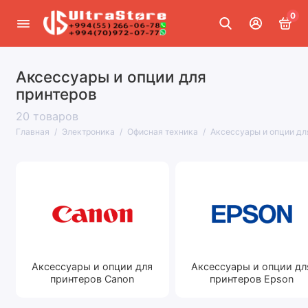
0
Аксессуары и опции для
Смартфоны и гаджеты
принтеров
Ноутбуки и планшеты
20 товаров
Главная
Электроника
Офисная техника
Аксессуары и опции дл
Компьютеры и комплектующие
Офисная техника
ТВ, аудио и видео
Сетевое оборудование
Интерактивное оборудование
Аксессуары и опции для
Аксессуары и опции дл
принтеров Canon
принтеров Epson
Фото- и видеокамеры